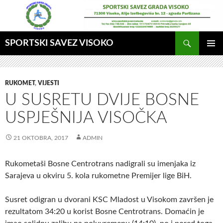
Idi
na
sadržaj
Pretraga
SPORTSKI SAVEZ VISOKO
GLAVNI
MENI
RUKOMET
,
VIJESTI
U SUSRETU DVIJE BOSNE
USPJEŠNIJA VISOČKA
21 OKTOBRA, 2017
ADMIN
Rukometaši Bosne Centrotrans nadigrali
su imenjaka iz
Sarajeva u okviru 5. kola rukometne Premijer lige BiH.
Susret odigran u dvorani KSC Mladost u Visokom završen je
rezultatom 34:20 u korist Bosne Centrotrans. Domaćin je