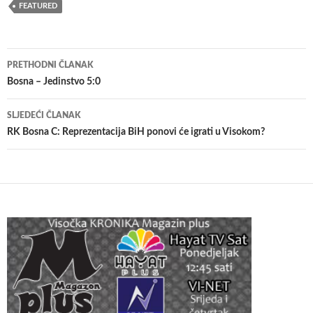
FEATURED
Navigacija
PRETHODNI ČLANAK
članaka
Bosna – Jedinstvo 5:0
SLJEDEĆI ČLANAK
RK Bosna C: Reprezentacija BiH ponovi će igrati u Visokom?