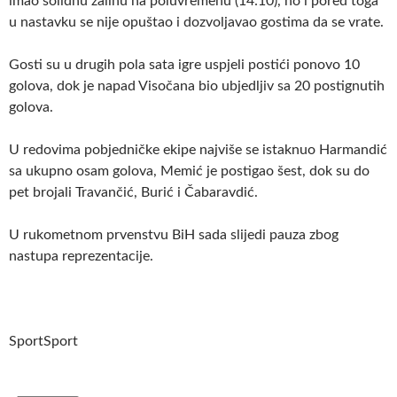
imao solidnu zalihu na poluvremenu (14:10), no i pored toga
u nastavku se nije opuštao i dozvoljavao gostima da se vrate.
Gosti su u drugih pola sata igre uspjeli postići ponovo 10
golova, dok je napad Visočana bio ubjedljiv sa 20 postignutih
golova.
U redovima pobjedničke ekipe najviše se istaknuo Harmandić
sa ukupno osam golova, Memić je postigao šest, dok su do
pet brojali Travančić, Burić i Čabaravdić.
U rukometnom prvenstvu BiH sada slijedi pauza zbog
nastupa reprezentacije.
SportSport