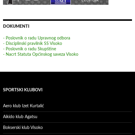
DOKUMENTI
- Poslovnik o radu Upravnog odbora
- Disciplinski pravilnik SS Visoko
- Poslovnik o radu Skupštine
- Nacrt Statuta Općinskog saveza Visoko
SPORTSKI KLUBOVI
Aero klub Izet Kurtalić
Aikido klub Agatsu
Bokserski klub Visoko