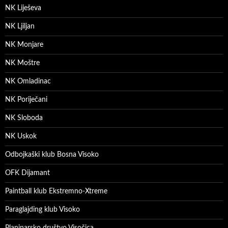
NK Liješeva
NK Ljiljan
NK Monjare
NK Moštre
NK Omladinac
NK Poriječani
NK Sloboda
NK Uskok
Odbojkaški klub Bosna Visoko
OFK Dijamant
Paintball klub Ekstremno-Xtreme
Paraglajding klub Visoko
Planinarsko društvo Visočica