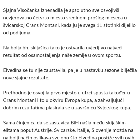
Sjajna Visočanka iznenadila je apsolutno sve osvojivši
nevjerovatno četvrto mjesto sredinom prošlog mjeseca u
švicarskoj Crans Montani, kada ju je svega 11 stotinki dijelilo
od podijuma.
Najbolja bh. skijašica tako je ostvarila uvjerljivo najveći
rezultat od osamostaljenja naše zemlje u ovom sportu.
Elvedina se tu nije zaustavila, pa je u nastavku sezone bilježila
nove sjajne rezultate.
Prethodno je osvojila prvo mjesto u utrci spusta također u
Crans Montani i to u okviru Evropa kupa, a zahvaljujući
dobrim rezultatima plasirala se u završnicu Svjetskog kupa.
Sama činjenica da se zastavica BiH našla među skijaškim
elitama poput Austrije, Švicarske, Italije, Slovenije možda na
najbolji način oslikava sve ono što Elvedina postiže svih ovih