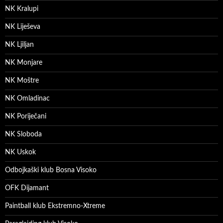
NK Kralupi
NK Liješeva
NK Ljiljan
NK Monjare
NK Moštre
NK Omladinac
NK Poriječani
NK Sloboda
NK Uskok
Odbojkaški klub Bosna Visoko
OFK Dijamant
Paintball klub Ekstremno-Xtreme