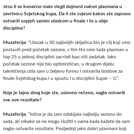
Jesu li se konačno malo slegli dojmovi nakon plasmana u
završnicu Svjetskog kupa. Da li ste svjesni kakav ste zapravo
ostvarili uspjeh samim ulaskom u finale i to u obje
discipline?
Muzaferija
: “Ulazak u 30 najboljih skijašica bio je cilj koji smo
postavili pred početak sezone, s tim što smo tada plasman u
top 25 u jednoj disciplini zacrtali kao viši zadatak. Iako
početak sezone nije bio optimističan, u drugom dijelu
takmičenja ušla sam u željenu formu i ostvarila bodove za
finale Svjetskog kupa i u spustu i u disciplini Super – G”.
Koja je tajna zbog koje ste, uslovno rečeno, naglo ostvarili
sve ove rezultate?
Muzaferija
: “Istina je da sam odskijala najbolju sezonu do
sada, ali nikako se ne mogu složiti s vama kada kažete da sam
naglo ostvarila rezultate. Posljednji jako dobri plasmani koji