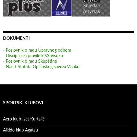
DOKUMENTI
- Poslovnik o radu Upravnog odbora
- Disciplinski pravilnik SS Visoko
- Poslovnik o radu Skupštine
- Nacrt Statuta Općinskog saveza Visoko
SPORTSKI KLUBOVI
Aero klub Izet Kurtalić
Aikido klub Agatsu