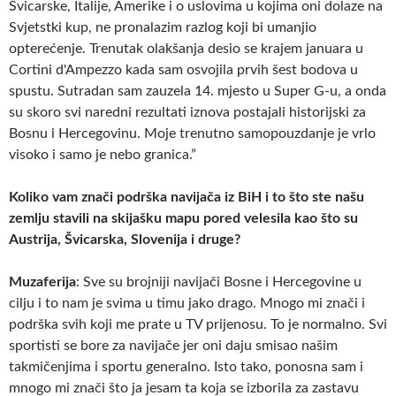
Švicarske, Italije, Amerike i o uslovima u kojima oni dolaze na
Svjetstki kup, ne pronalazim razlog koji bi umanjio
opterećenje. Trenutak olakšanja desio se krajem januara u
Cortini d'Ampezzo kada sam osvojila prvih šest bodova u
spustu. Sutradan sam zauzela 14. mjesto u Super G-u, a onda
su skoro svi naredni rezultati iznova postajali historijski za
Bosnu i Hercegovinu. Moje trenutno samopouzdanje je vrlo
visoko i samo je nebo granica.”
Koliko vam znači podrška navijača iz BiH i to što ste našu
zemlju stavili na skijašku mapu pored velesila kao što su
Austrija, Švicarska, Slovenija i druge?
Muzaferija
: Sve su brojniji navijači Bosne i Hercegovine u
cilju i to nam je svima u timu jako drago. Mnogo mi znači i
podrška svih koji me prate u TV prijenosu. To je normalno. Svi
sportisti se bore za navijače jer oni daju smisao našim
takmičenjima i sportu generalno. Isto tako, ponosna sam i
mnogo mi znači što ja jesam ta koja se izborila za zastavu