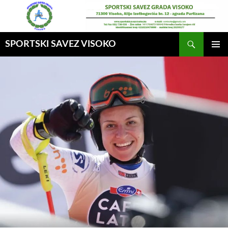
Idi
na
sadržaj
Pretraga
SPORTSKI SAVEZ VISOKO
GLAVNI
MENI