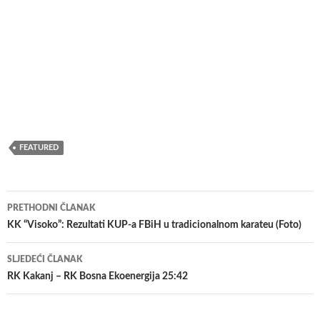
FEATURED
Navigacija
PRETHODNI ČLANAK
članaka
KK “Visoko”: Rezultati KUP-a FBiH u tradicionalnom karateu (Foto)
SLJEDEĆI ČLANAK
RK Kakanj – RK Bosna Ekoenergija 25:42