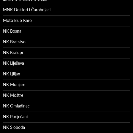
MNK Doktori i Čarobnjaci
Moto klub Karo
NK Bosna
NK Bratstvo
NK Kralupi
NK Liješeva
NK Ljiljan
NK Monjare
NK Moštre
NK Omladinac
NK Poriječani
NK Sloboda