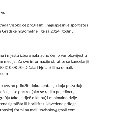
ada
rada Visoko će proglasiti i najuspješnije sportiste i
e Gradske nogometne lige za 2024. godinu.
 i mjestu izbora naknadno ćemo vas obavijestiti
m medija. Za sve informacije obratite se kancelariji
60 310 08 70 (Dišalari Ejman) ili na e-mail:
.com
ezno priložiti dokumentaciju koja potvrđuje
oženja, te portret (ako se radi o pojedincu) ili
rafiju (ako je riječ o klubu) i minimalno dvije
rena (igrališta ili borilišta). Navedene priloge
ktronskoj formi na mail: ssvisoko@gmail.com