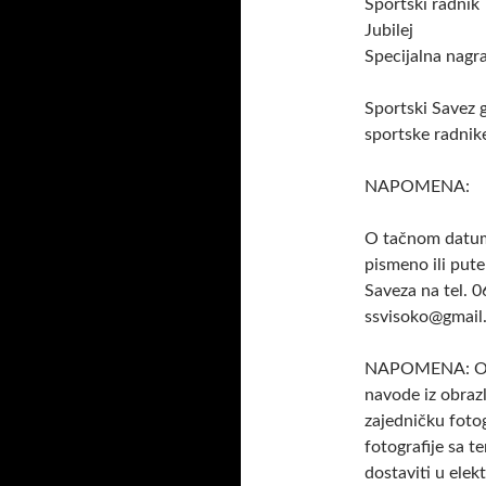
Sportski radnik
Jubilej
Specijalna nagr
Sportski Savez g
sportske radnik
NAPOMENA:
O tačnom datumu
pismeno ili pute
Saveza na tel. 0
ssvisoko@gmail
NAPOMENA: Obav
navode iz obrazl
zajedničku fotog
fotografije sa te
dostaviti u ele