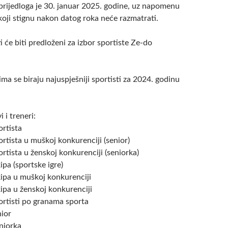
prijedloga je 30. januar 2025. godine, uz napomenu
 koji stignu nakon datog roka neće razmatrati.
ti će biti predloženi za izbor sportiste Ze-do
ima se biraju najuspješniji sportisti za 2024. godinu
i i treneri:
ortista
ortista u muškoj konkurenciji (senior)
ortista u ženskoj konkurenciji (seniorka)
ipa (sportske igre)
kipa u muškoj konkurenciji
ipa u ženskoj konkurenciji
ortisti po granama sporta
nior
niorka