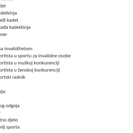
det
adetkinja
ađi kadet
lađa kadetkinja
ener
a invaliditetom:
ortista u sportu za invalidne osobe
ortista u muškoj konkurenciji
ortista u ženskoj konkurenciji
ortski radnik
ja:
og odgoja
r
tno djelo
elj sporta