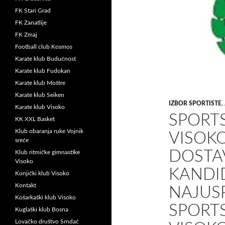
FK Stari Grad
FK Zanatlije
FK Zmaj
Football club Kosmos
Karate klub Budućnost
Karate klub Fudokan
Karate klub Moštre
Karate klub Seiken
IZBOR SPORTISTE
,
Karate klub Visoko
SPORT
KK XXL Basket
Klub obaranja ruke Vojnik
VISOKO
sreće
DOSTA
Klub ritmičke gimnastike
Visoko
KANDID
Konjički klub Visoko
Kontakt
NAJUSP
Košarkaški klub Visoko
SPORT
Kuglaški klub Bosna
Lovačko društvo Srndać