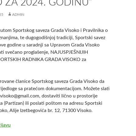
 ZA 2024. GODINU”
25
ADMIN
tutom Sportskog saveza Grada Visoko i Pravilnika o
nanjima, te dugogodišnjoj tradiciji, Sportski savez
ove godine u saradnji sa Upravom Grada Visoko
ati svečano proglašenje, NAJUSPJEŠNIJIH
SPORTSKIH RADNIKA GRADA VISOKO za
rovane članice Sportskog saveza Grada Visoko da
rijedloge sa pratećom dokumentacijom. Možete slati
visoko@gmail.com, dostaviti lično u prostorije
 (Partizan) ili poslati poštom na adresu Sportski
ko, Alije Izetbegovića br. 12, 71300 Visoko.
ijavu