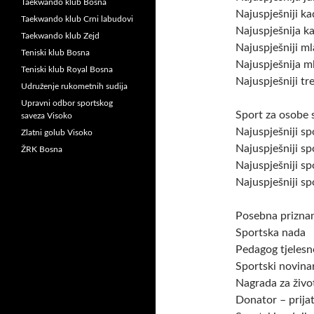
Taekwando klub Bosna
Najuspješniji ka
Taekwando klub Crni labudovi
Najuspješnija k
Taekwando klub Zejd
Najuspješniji ml
Teniski klub Bosna
Najuspješnija m
Teniski klub Royal Bosna
Najuspješniji tr
Udruženje rukometnih sudija
Upravni odbor sportskog
Sport za osobe s
saveza Visoko
Najuspješniji sp
Zlatni golub Visoko
Najuspješniji sp
ŽRK Bosna
Najuspješniji sp
Najuspješniji sp
Posebna priznan
Sportska nada
Pedagog tjelesn
Sportski novina
Nagrada za živo
Donator – prijat