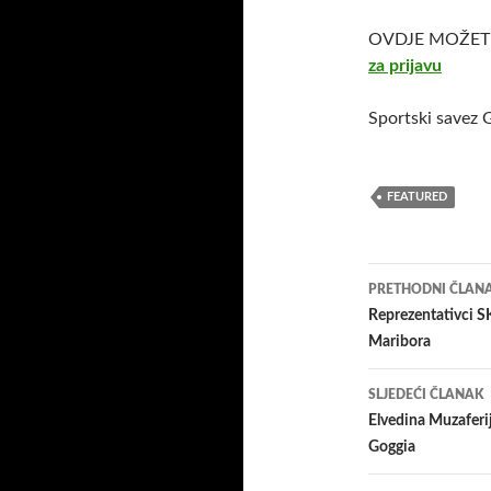
OVDJE MOŽETE
za prijavu
Sportski savez 
FEATURED
Navigacij
PRETHODNI ČLAN
članaka
Reprezentativci S
Maribora
SLJEDEĆI ČLANAK
Elvedina Muzaferij
Goggia