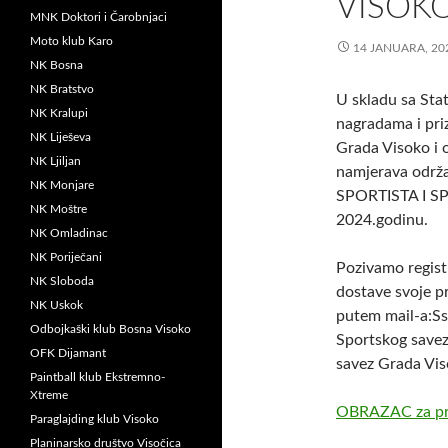
VISOKO
MNK Doktori i Čarobnjaci
Moto klub Karo
14 JANUARA, 20
NK Bosna
NK Bratstvo
U skladu sa Sta
NK Kralupi
nagradama i priz
NK Liješeva
Grada Visoko i 
NK Ljiljan
namjerava održ
NK Monjare
SPORTISTA I 
NK Moštre
2024.godinu.
NK Omladinac
NK Poriječani
Pozivamo regist
NK Sloboda
dostave svoje p
NK Uskok
putem mail-a:Ss
Odbojkaški klub Bosna Visoko
Sportskog saveza
OFK Dijamant
savez Grada Viso
Paintball klub Ekstremno-
Xtreme
OBRAZAC za pr
Paraglajding klub Visoko
Planinarsko društvo Visočica