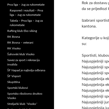
Rok za dostavu 
Prva liga – Jug za rukometaše
da se prijedlozi
Raspored i rezultati – Prva
liga – Jug za rukometaše
Izabrani sportis
Tabela – Prva liga – Jug za
rukometaše
kantona.
Rafting klub Eko-viking
RK Bosna
Kategorije u koj
RK Bosna – veterani
su:
RK Visoko
Šahovski klub Visoko
Sportisti, klubov
Savez za sport i rekreaciju
Najuspješniji sp
invalida
Najuspješniji sp
ŠF Napad je najbolja odbrana
Najuspješniji sp
ŠF Visport
Najuspješnija ek
Skupština
Najuspješnija e
Sportski klubovi
Najuspješnija ek
Sportsko ribolovno društvo
Najuspješniji sp
Visoko
Najuspješniji ju
Streljački klub ˝Visoko˝
Najuspješnija ju