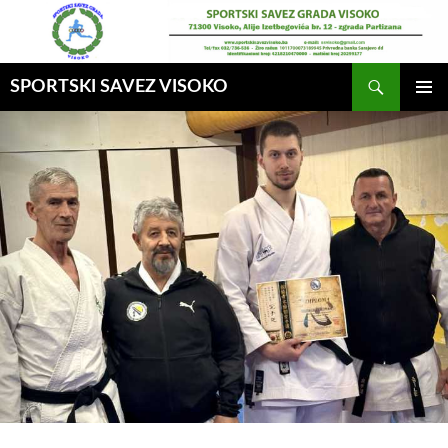
Idi
na
sadržaj
Pretraga
SPORTSKI SAVEZ VISOKO
GLAVNI
MENI