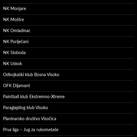
NK Monjare
NK Moštre
NK Omladinac
NK Poriječani
NK Sloboda
NK Uskok
Odbojkaški klub Bosna Visoko
OFK Dijamant
Paintball klub Ekstremno-Xtreme
Paraglajding klub Visoko
Planinarsko društvo Visočica
Prva liga – Jug za rukometaše