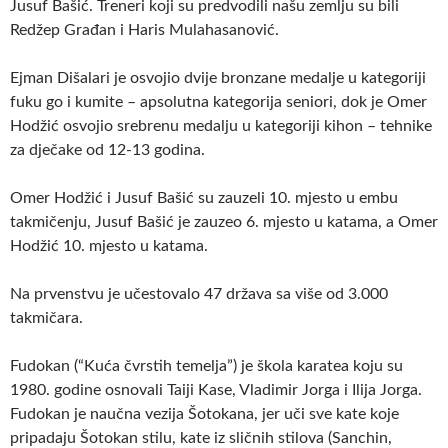
Jusuf Bašić. Treneri koji su predvodili našu zemlju su bili
Redžep Građan i Haris Mulahasanović.
Ejman Dišalari je osvojio dvije bronzane medalje u kategoriji
fuku go i kumite – apsolutna kategorija seniori, dok je Omer
Hodžić osvojio srebrenu medalju u kategoriji kihon – tehnike
za dječake od 12-13 godina.
Omer Hodžić i Jusuf Bašić su zauzeli 10. mjesto u embu
takmičenju, Jusuf Bašić je zauzeo 6. mjesto u katama, a Omer
Hodžić 10. mjesto u katama.
Na prvenstvu je učestovalo 47 država sa više od 3.000
takmičara.
Fudokan (“Kuća čvrstih temelja”) je škola karatea koju su
1980. godine osnovali Taiji Kase, Vladimir Jorga i Ilija Jorga.
Fudokan je naučna vezija Šotokana, jer uči sve kate koje
pripadaju Šotokan stilu, kate iz sličnih stilova (Sanchin,