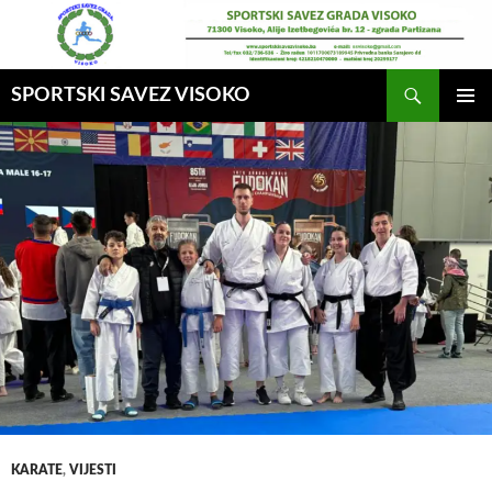
Idi
na
sadržaj
Pretraga
SPORTSKI SAVEZ VISOKO
GLAVNI
MENI
KARATE
,
VIJESTI