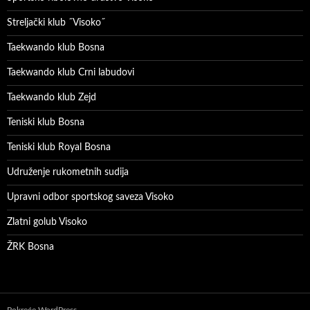
Streljački klub ˝Visoko˝
Taekwando klub Bosna
Taekwando klub Crni labudovi
Taekwando klub Zejd
Teniski klub Bosna
Teniski klub Royal Bosna
Udruženje rukometnih sudija
Upravni odbor sportskog saveza Visoko
Zlatni golub Visoko
ŽRK Bosna
Pokreće WordPress