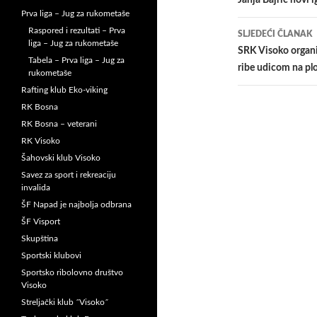
članaka
Jahja Bajrić novi 
Prva liga – Jug za rukometaše
Raspored i rezultati – Prva
SLJEDEĆI ČLANAK
liga – Jug za rukometaše
SRK Visoko organiz
Tabela – Prva liga – Jug za
ribe udicom na pl
rukometaše
Rafting klub Eko-viking
RK Bosna
RK Bosna – veterani
RK Visoko
Šahovski klub Visoko
Savez za sport i rekreaciju
invalida
ŠF Napad je najbolja odbrana
ŠF Visport
Skupština
Sportski klubovi
Sportsko ribolovno društvo
Visoko
Streljački klub ˝Visoko˝