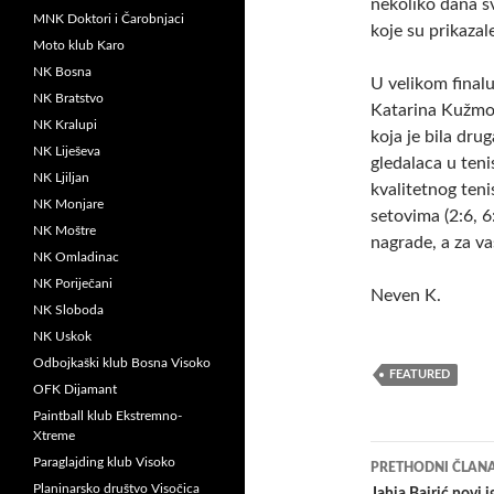
nekoliko dana svi
MNK Doktori i Čarobnjaci
koje su prikazal
Moto klub Karo
NK Bosna
U velikom finalu
NK Bratstvo
Katarina Kužmova
NK Kralupi
koja je bila dru
NK Liješeva
gledalaca u ten
NK Ljiljan
kvalitetnog teni
NK Monjare
setovima (2:6, 6
NK Moštre
nagrade, a za va
NK Omladinac
NK Poriječani
Neven K.
NK Sloboda
NK Uskok
Odbojkaški klub Bosna Visoko
FEATURED
OFK Dijamant
Paintball klub Ekstremno-
Xtreme
Navigacij
Paraglajding klub Visoko
PRETHODNI ČLAN
Planinarsko društvo Visočica