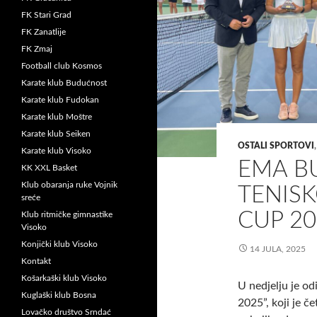
FK Stari Grad
FK Zanatlije
FK Zmaj
Football club Kosmos
Karate klub Budućnost
Karate klub Fudokan
Karate klub Moštre
Karate klub Seiken
OSTALI SPORTOVI
Karate klub Visoko
EMA B
KK XXL Basket
Klub obaranja ruke Vojnik
TENIS
sreće
CUP 20
Klub ritmičke gimnastike
Visoko
Konjički klub Visoko
14 JULA, 2025
Kontakt
Košarkaški klub Visoko
U nedjelju je o
Kuglaški klub Bosna
2025”, koji je č
Lovačko društvo Srndać