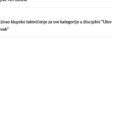
igrač NK Bosna
irao klupsko takmičenje za sve kategorije u disciplini “Ulov
ovak”