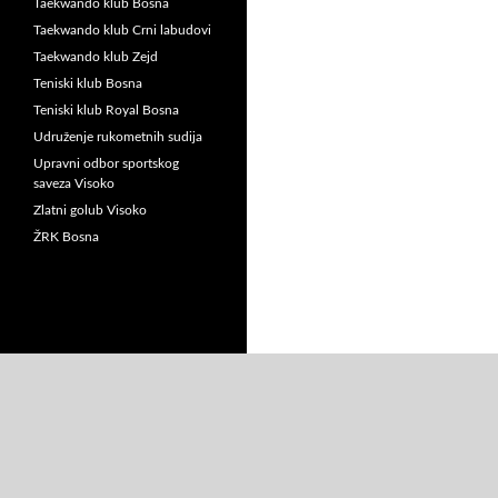
Taekwando klub Bosna
Taekwando klub Crni labudovi
Taekwando klub Zejd
Teniski klub Bosna
Teniski klub Royal Bosna
Udruženje rukometnih sudija
Upravni odbor sportskog
saveza Visoko
Zlatni golub Visoko
ŽRK Bosna