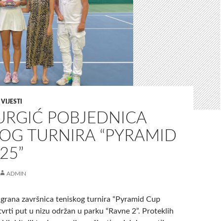
,
VIJESTI
URGIĆ POBJEDNICA
KOG TURNIRA “PYRAMID
25”
ADMIN
digrana završnica teniskog turnira “Pyramid Cup
etvrti put u nizu održan u parku “Ravne 2”. Proteklih