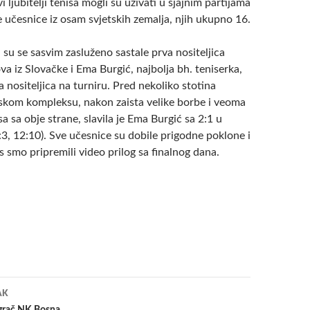
 ljubitelji tenisa mogli su uživati u sjajnim partijama
e učesnice iz osam svjetskih zemalja, njih ukupno 16.
 su se sasvim zasluženo sastale prva nositeljica
 iz Slovačke i Ema Burgić, najbolja bh. teniserka,
ga nositeljica na turniru. Pred nekoliko stotina
iskom kompleksu, nakon zaista velike borbe i veoma
sa sa obje strane, slavila je Ema Burgić sa 2:1 u
:3, 12:10). Sve učesnice su dobile prigodne poklone i
s smo pripremili video prilog sa finalnog dana.
a
AK