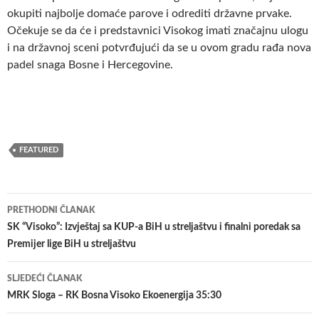
okupiti najbolje domaće parove i odrediti državne prvake.
Očekuje se da će i predstavnici Visokog imati značajnu ulogu
i na državnoj sceni potvrđujući da se u ovom gradu rađa nova
padel snaga Bosne i Hercegovine.
FEATURED
Navigacija
PRETHODNI ČLANAK
članaka
SK “Visoko”: Izvještaj sa KUP-a BiH u streljaštvu i finalni poredak sa
Premijer lige BiH u streljaštvu
SLJEDEĆI ČLANAK
MRK Sloga – RK Bosna Visoko Ekoenergija 35:30