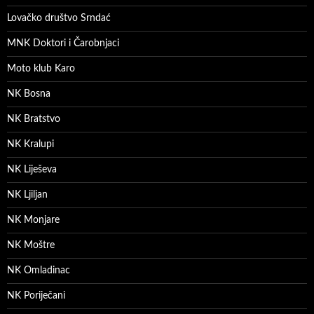
Lovačko društvo Srndać
MNK Doktori i Čarobnjaci
Moto klub Karo
NK Bosna
NK Bratstvo
NK Kralupi
NK Liješeva
NK Ljiljan
NK Monjare
NK Moštre
NK Omladinac
NK Poriječani