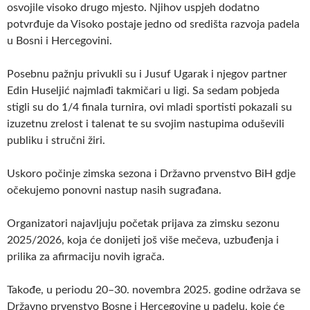
osvojile visoko drugo mjesto. Njihov uspjeh dodatno
potvrđuje da Visoko postaje jedno od središta razvoja padela
u Bosni i Hercegovini.
Posebnu pažnju privukli su i Jusuf Ugarak i njegov partner
Edin Huseljić najmlađi takmičari u ligi. Sa sedam pobjeda
stigli su do 1/4 finala turnira, ovi mladi sportisti pokazali su
izuzetnu zrelost i talenat te su svojim nastupima oduševili
publiku i stručni žiri.
Uskoro počinje zimska sezona i Državno prvenstvo BiH gdje
očekujemo ponovni nastup nasih sugrađana.
Organizatori najavljuju početak prijava za zimsku sezonu
2025/2026, koja će donijeti još više mečeva, uzbuđenja i
prilika za afirmaciju novih igrača.
Takođe, u periodu 20–30. novembra 2025. godine održava se
Državno prvenstvo Bosne i Hercegovine u padelu, koje će