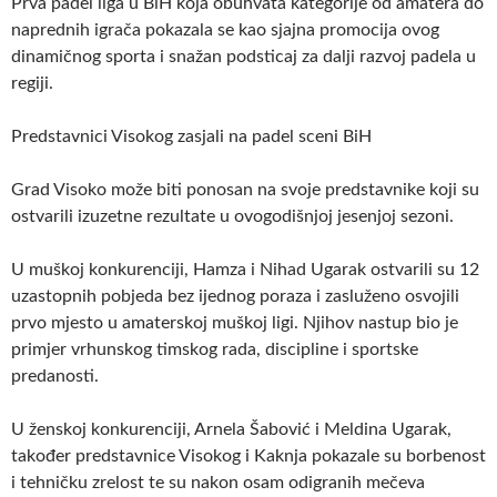
Prva padel liga u BiH koja obuhvata kategorije od amatera do
naprednih igrača pokazala se kao sjajna promocija ovog
dinamičnog sporta i snažan podsticaj za dalji razvoj padela u
regiji.
Predstavnici Visokog zasjali na padel sceni BiH
Grad Visoko može biti ponosan na svoje predstavnike koji su
ostvarili izuzetne rezultate u ovogodišnjoj jesenjoj sezoni.
U muškoj konkurenciji, Hamza i Nihad Ugarak ostvarili su 12
uzastopnih pobjeda bez ijednog poraza i zasluženo osvojili
prvo mjesto u amaterskoj muškoj ligi. Njihov nastup bio je
primjer vrhunskog timskog rada, discipline i sportske
predanosti.
U ženskoj konkurenciji, Arnela Šabović i Meldina Ugarak,
također predstavnice Visokog i Kaknja pokazale su borbenost
i tehničku zrelost te su nakon osam odigranih mečeva