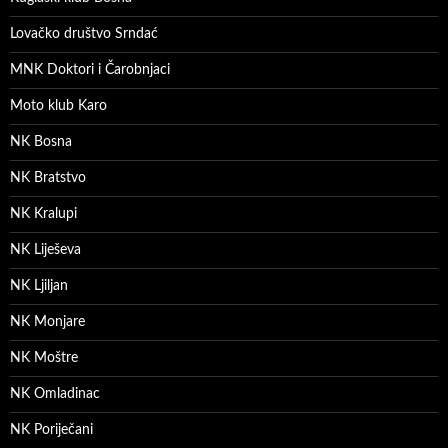
Lovačko društvo Srndać
MNK Doktori i Čarobnjaci
Moto klub Karo
NK Bosna
NK Bratstvo
NK Kralupi
NK Liješeva
NK Ljiljan
NK Monjare
NK Moštre
NK Omladinac
NK Poriječani