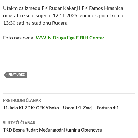
Utakmica između FK Rudar Kakanj i FK Famos Hrasnica
odigrat će se u srijedu, 12.11.2025. godine s početkom u
13:30 sati na stadionu Rudara.
Foto naslovna:
WWIN Druga liga F BiH Centar
FEATURED
Navigacija
PRETHODNI ČLANAK
članaka
11. kolo KL ZDK: OFK Visoko – Usora 1:1, Zmaj – Fortuna 4:1
SLJEDEĆI ČLANAK
TKD Bosna Rudar: Međunarodni turnir u Obrenovcu