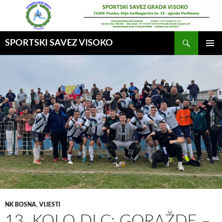
Idi
na
sadržaj
Pretraga
SPORTSKI SAVEZ VISOKO
GLAVNI
MENI
NK BOSNA
,
VIJESTI
13. KOLO DLC: GORAŽDE –