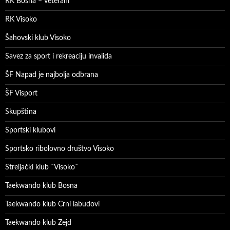
RK Bosna – veterani
RK Visoko
Šahovski klub Visoko
Savez za sport i rekreaciju invalida
ŠF Napad je najbolja odbrana
ŠF Visport
Skupština
Sportski klubovi
Sportsko ribolovno društvo Visoko
Streljački klub ˝Visoko˝
Taekwando klub Bosna
Taekwando klub Crni labudovi
Taekwando klub Zejd