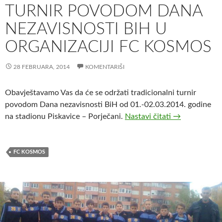
TURNIR POVODOM DANA
NEZAVISNOSTI BIH U
ORGANIZACIJI FC KOSMOS
28 FEBRUARA, 2014
KOMENTARIŠI
Obavještavamo Vas da će se održati tradicionalni turnir
povodom Dana nezavisnosti BiH od 01.-02.03.2014. godine
Turnir povodo
na stadionu Piskavice – Porječani.
Nastavi čitati
→
FC KOSMOS