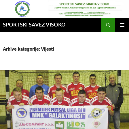
Idi
na
sadržaj
Pretraga
SPORTSKI SAVEZ VISOKO
GLAVNI
MENI
Arhive kategorije: Vijesti