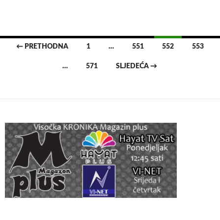
Navigacija
← PRETHODNA
1
…
551
552
553
za
…
571
SLJEDEĆA →
članke