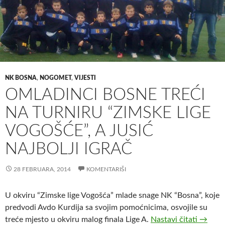
NK BOSNA
,
NOGOMET
,
VIJESTI
OMLADINCI BOSNE TREĆI
NA TURNIRU “ZIMSKE LIGE
VOGOŠĆE”, A JUSIĆ
NAJBOLJI IGRAČ
28 FEBRUARA, 2014
KOMENTARIŠI
U okviru “Zimske lige Vogošća” mlade snage NK “Bosna”, koje
predvodi Avdo Kurdija sa svojim pomoćnicima, osvojile su
Omladin
treće mjesto u okviru malog finala Lige A.
Nastavi čitati
→