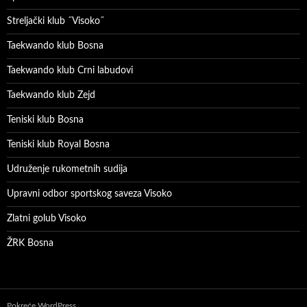
Streljački klub ˝Visoko˝
Taekwando klub Bosna
Taekwando klub Crni labudovi
Taekwando klub Zejd
Teniski klub Bosna
Teniski klub Royal Bosna
Udruženje rukometnih sudija
Upravni odbor sportskog saveza Visoko
Zlatni golub Visoko
ŽRK Bosna
Pokreće WordPress