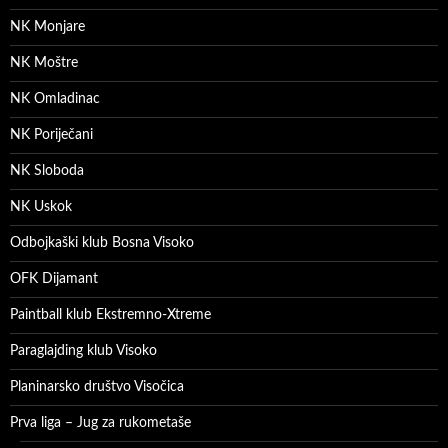
NK Monjare
NK Moštre
NK Omladinac
NK Poriječani
NK Sloboda
NK Uskok
Odbojkaški klub Bosna Visoko
OFK Dijamant
Paintball klub Ekstremno-Xtreme
Paraglajding klub Visoko
Planinarsko društvo Visočica
Prva liga – Jug za rukometaše