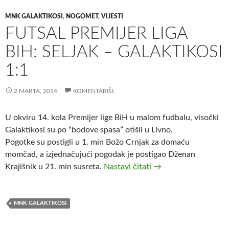
MNK GALAKTIKOSI
,
NOGOMET
,
VIJESTI
FUTSAL PREMIJER LIGA
BIH: SELJAK – GALAKTIKOSI
1:1
2 MARTA, 2014
KOMENTARIŠI
U okviru 14. kola Premijer lige BiH u malom fudbalu, visočki
Galaktikosi su po “bodove spasa” otišli u Livno.
Pogotke su postigli u 1. min Božo Crnjak za domaću
momčad, a izjednačujući pogodak je postigao Dženan
Futsal Premijer liga B
Krajišnik u 21. min susreta.
Nastavi čitati
→
MNK GALAKTIKOSI