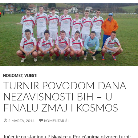
NOGOMET
,
VIJESTI
TURNIR POVODOM DANA
NEZAVISNOSTI BIH – U
FINALU ZMAJ I KOSMOS
2 MARTA, 2014
KOMENTARIŠI
Jučer je na stadionu Piskavice u Porječanima otvoren turnir