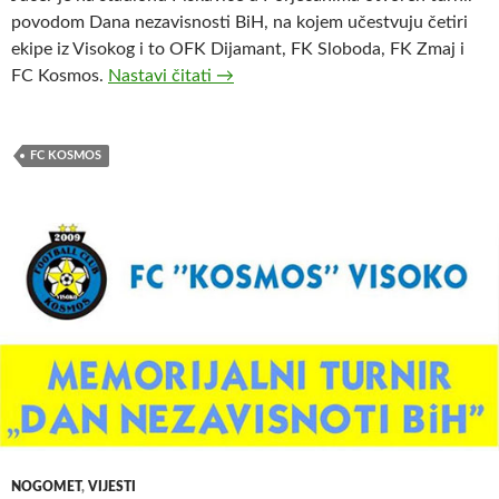
povodom Dana nezavisnosti BiH, na kojem učestvuju četiri
ekipe iz Visokog i to OFK Dijamant, FK Sloboda, FK Zmaj i
Turnir povodom Dana nezavisnosti B
FC Kosmos.
Nastavi čitati
→
FC KOSMOS
NOGOMET
,
VIJESTI