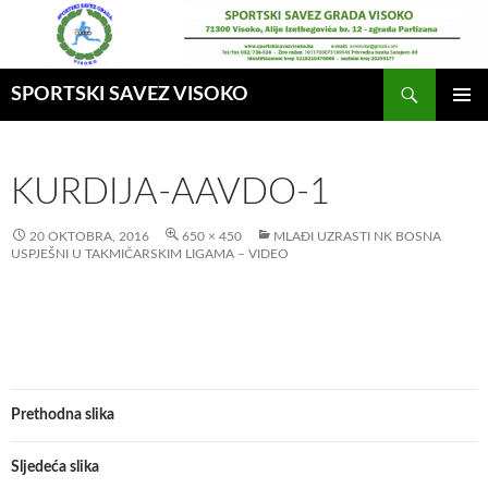
Idi
na
sadržaj
Pretraga
SPORTSKI SAVEZ VISOKO
GLAVNI
MENI
KURDIJA-AAVDO-1
20 OKTOBRA, 2016
650 × 450
MLAĐI UZRASTI NK BOSNA
USPJEŠNI U TAKMIČARSKIM LIGAMA – VIDEO
Prethodna slika
Sljedeća slika