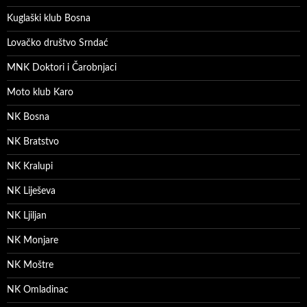
Kuglaški klub Bosna
Lovačko društvo Srndać
MNK Doktori i Čarobnjaci
Moto klub Karo
NK Bosna
NK Bratstvo
NK Kralupi
NK Liješeva
NK Ljiljan
NK Monjare
NK Moštre
NK Omladinac