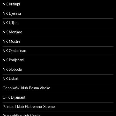
NK Kralupi
NK Liješeva
NK Ljiljan
NK Monjare
NK Moštre
NK Omladinac
NK Poriječani
NK Sloboda
NK Uskok
Odbojkaški klub Bosna Visoko
OFK Dijamant
Paintball klub Ekstremno-Xtreme