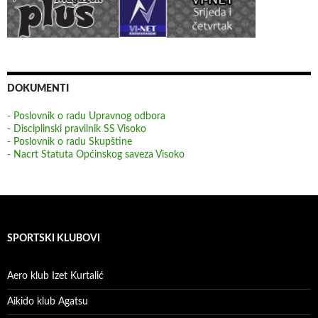
DOKUMENTI
- Poslovnik o radu Upravnog odbora
- Disciplinski pravilnik SS Visoko
- Poslovnik o radu Skupštine
- Nacrt Statuta Općinskog saveza Visoko
SPORTSKI KLUBOVI
Aero klub Izet Kurtalić
Aikido klub Agatsu