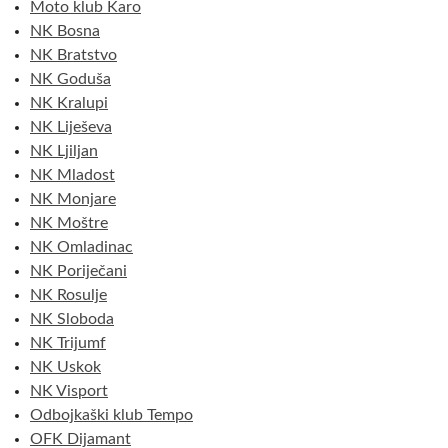
Moto klub Karo
NK Bosna
NK Bratstvo
NK Goduša
NK Kralupi
NK Liješeva
NK Ljiljan
NK Mladost
NK Monjare
NK Moštre
NK Omladinac
NK Poriječani
NK Rosulje
NK Sloboda
NK Trijumf
NK Uskok
NK Visport
Odbojkaški klub Tempo
OFK Dijamant