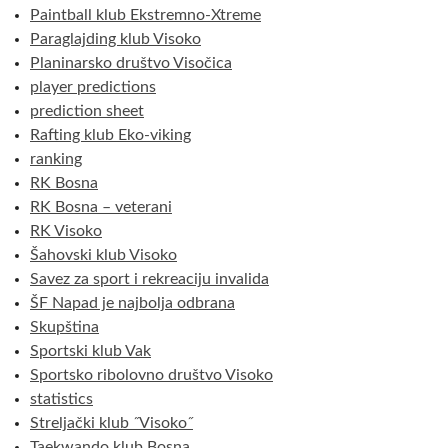
Paintball klub Ekstremno-Xtreme
Paraglajding klub Visoko
Planinarsko društvo Visočica
player predictions
prediction sheet
Rafting klub Eko-viking
ranking
RK Bosna
RK Bosna – veterani
RK Visoko
Šahovski klub Visoko
Savez za sport i rekreaciju invalida
ŠF Napad je najbolja odbrana
Skupština
Sportski klub Vak
Sportsko ribolovno društvo Visoko
statistics
Streljački klub ˝Visoko˝
Taekwando klub Bosna