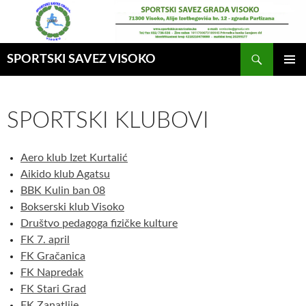
Idi
na
sadržaj
Pretraga
SPORTSKI SAVEZ VISOKO
GLAVNI
MENI
SPORTSKI KLUBOVI
Aero klub Izet Kurtalić
Aikido klub Agatsu
BBK Kulin ban 08
Bokserski klub Visoko
Društvo pedagoga fizičke kulture
FK 7. april
FK Gračanica
FK Napredak
FK Stari Grad
FK Zanatlije