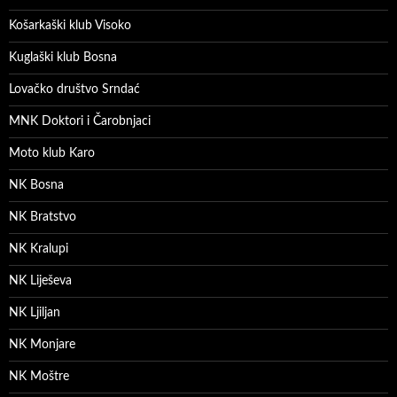
Košarkaški klub Visoko
Kuglaški klub Bosna
Lovačko društvo Srndać
MNK Doktori i Čarobnjaci
Moto klub Karo
NK Bosna
NK Bratstvo
NK Kralupi
NK Liješeva
NK Ljiljan
NK Monjare
NK Moštre