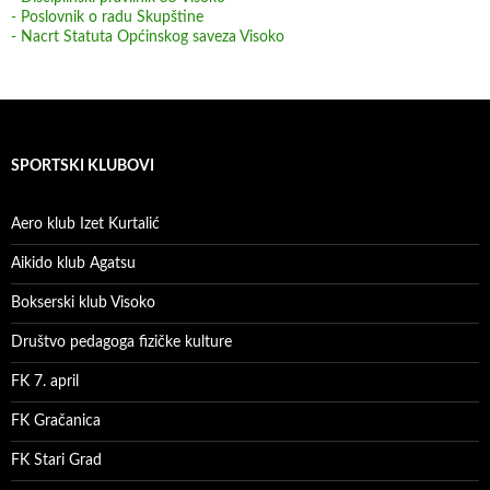
- Poslovnik o radu Skupštine
- Nacrt Statuta Općinskog saveza Visoko
SPORTSKI KLUBOVI
Aero klub Izet Kurtalić
Aikido klub Agatsu
Bokserski klub Visoko
Društvo pedagoga fizičke kulture
FK 7. april
FK Gračanica
FK Stari Grad