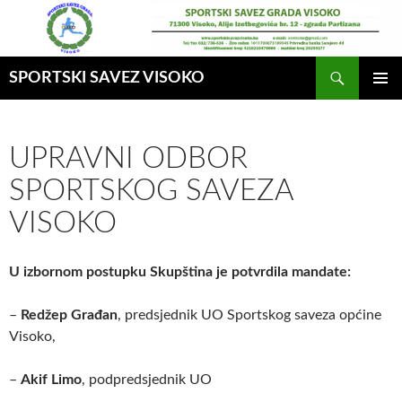
Idi
na
sadržaj
Pretraga
SPORTSKI SAVEZ VISOKO
GLAVNI
MENI
UPRAVNI ODBOR
SPORTSKOG SAVEZA
VISOKO
U izbornom postupku Skupština je potvrdila mandate:
–
Redžep Građan
, predsjednik UO Sportskog saveza općine
Visoko,
–
Akif Limo
, podpredsjednik UO