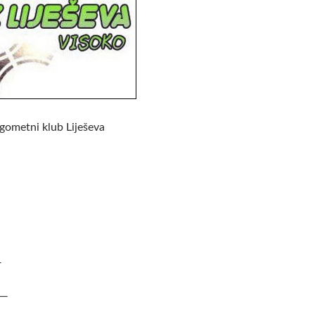
ometni klub Liješeva
—
—