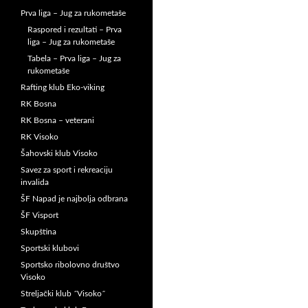
Prva liga – Jug za rukometaše
Raspored i rezultati – Prva
liga – Jug za rukometaše
Tabela – Prva liga – Jug za
rukometaše
Rafting klub Eko-viking
RK Bosna
RK Bosna – veterani
RK Visoko
Šahovski klub Visoko
Savez za sport i rekreaciju
invalida
ŠF Napad je najbolja odbrana
ŠF Visport
Skupština
Sportski klubovi
Sportsko ribolovno društvo
Visoko
Streljački klub ˝Visoko˝