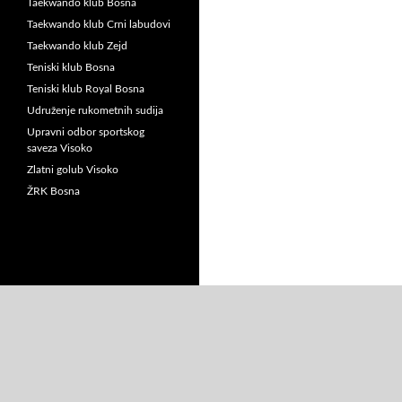
Taekwando klub Bosna
Taekwando klub Crni labudovi
Taekwando klub Zejd
Teniski klub Bosna
Teniski klub Royal Bosna
Udruženje rukometnih sudija
Upravni odbor sportskog
saveza Visoko
Zlatni golub Visoko
ŽRK Bosna