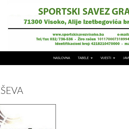
NASLOVNA
TABELE
VIJESTI
JAV
EŠEVA