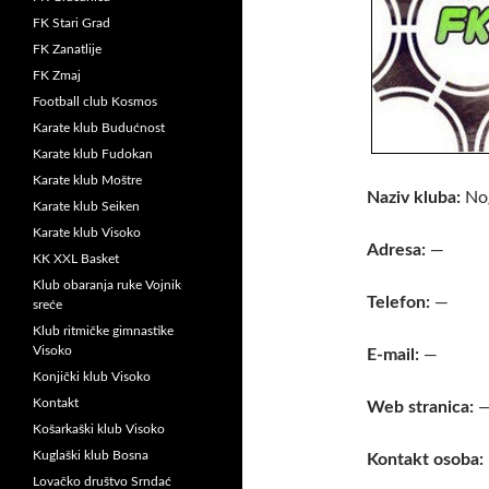
FK Stari Grad
FK Zanatlije
FK Zmaj
Football club Kosmos
Karate klub Budućnost
Karate klub Fudokan
Karate klub Moštre
Naziv kluba:
Nog
Karate klub Seiken
Karate klub Visoko
Adresa:
—
KK XXL Basket
Klub obaranja ruke Vojnik
Telefon:
—
sreće
Klub ritmičke gimnastike
Visoko
E-mail:
—
Konjički klub Visoko
Kontakt
Web stranica:
Košarkaški klub Visoko
Kuglaški klub Bosna
Kontakt osoba:
Lovačko društvo Srndać