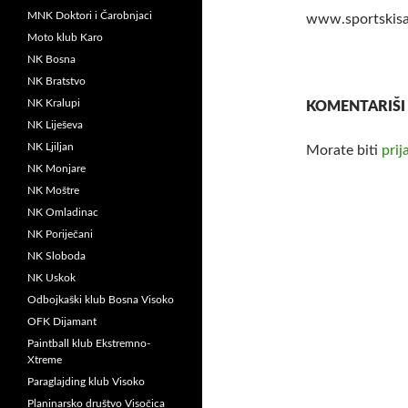
MNK Doktori i Čarobnjaci
www.sportskisa
Moto klub Karo
NK Bosna
NK Bratstvo
NK Kralupi
KOMENTARIŠI
NK Liješeva
NK Ljiljan
Morate biti
prij
NK Monjare
NK Moštre
NK Omladinac
NK Poriječani
NK Sloboda
NK Uskok
Odbojkaški klub Bosna Visoko
OFK Dijamant
Paintball klub Ekstremno-
Xtreme
Paraglajding klub Visoko
Planinarsko društvo Visočica