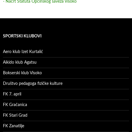
- Nacrt Statuta Općinskog saveza Visoko
SPORTSKI KLUBOVI
Aero klub Izet Kurtalić
Aikido klub Agatsu
Bokserski klub Visoko
Društvo pedagoga fizičke kulture
FK 7. april
FK Gračanica
FK Stari Grad
FK Zanatlije