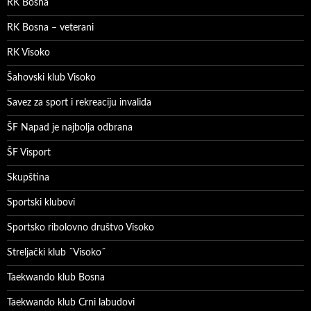
RK Bosna
RK Bosna – veterani
RK Visoko
Šahovski klub Visoko
Savez za sport i rekreaciju invalida
ŠF Napad je najbolja odbrana
ŠF Visport
Skupština
Sportski klubovi
Sportsko ribolovno društvo Visoko
Streljački klub ˝Visoko˝
Taekwando klub Bosna
Taekwando klub Crni labudovi