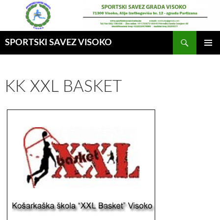
Idi
na
sadržaj
Pretraga
SPORTSKI SAVEZ VISOKO
GLAVNI
MENI
KK XXL BASKET