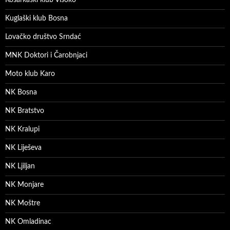
Kuglaški klub Bosna
Lovačko društvo Srndać
MNK Doktori i Čarobnjaci
Moto klub Karo
NK Bosna
NK Bratstvo
NK Kralupi
NK Liješeva
NK Ljiljan
NK Monjare
NK Moštre
NK Omladinac