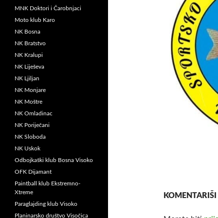
MNK Doktori i Čarobnjaci
Moto klub Karo
NK Bosna
NK Bratstvo
NK Kralupi
NK Liješeva
NK Ljiljan
NK Monjare
NK Moštre
NK Omladinac
NK Poriječani
NK Sloboda
NK Uskok
Odbojkaški klub Bosna Visoko
OFK Dijamant
Paintball klub Ekstremno-
Xtreme
KOMENTARIŠI
Paraglajding klub Visoko
Planinarsko društvo Visočica