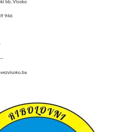
ki bb, Visoko
9 946
—
—
vezvisoko.ba