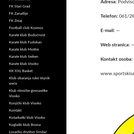
Adresa:
Podviso
FK Stari Grad
FK Zanatlije
Telefon:
061/28
FK Zmaj
Football club Kosmos
E-mail:
—
Karate klub Budućnost
Karate klub Fudokan
Web stranica:
Karate klub Moštre
Karate klub Seiken
Kontakt osoba:
Karate klub Visoko
KK XXL Basket
www.sportskisa
Klub obaranja ruke Vojnik
sreće
Klub ritmičke gimnastike
Visoko
Konjički klub Visoko
Kontakt
Košarkaški klub Visoko
Kuglaški klub Bosna
Lovačko društvo Srndać