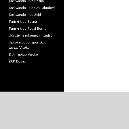
Taekwando klub Bosna
Taekwando klub Crni labudovi
Taekwando klub Zejd
Teniski klub Bosna
Teniski klub Royal Bosna
Udruženje rukometnih sudija
Upravni odbor sportskog
saveza Visoko
Zlatni golub Visoko
ŽRK Bosna