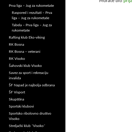
Morate biti
prij
Prva liga – Jug za rukometaše
Raspored i rezultati – Prva
liga – Jug za rukometaše
Tabela – Prva liga – Jug za
rukometaše
Rafting klub Eko-viking
RK Bosna
RK Bosna – veterani
RK Visoko
Šahovski klub Visoko
Savez za sport i rekreaciju
invalida
ŠF Napad je najbolja odbrana
ŠF Visport
Skupština
Sportski klubovi
Sportsko ribolovno društvo
Visoko
Streljački klub ˝Visoko˝