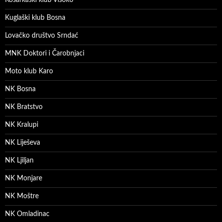
Kuglaški klub Bosna
Lovačko društvo Srndać
MNK Doktori i Čarobnjaci
Moto klub Karo
NK Bosna
NK Bratstvo
NK Kralupi
NK Liješeva
NK Ljiljan
NK Monjare
NK Moštre
NK Omladinac