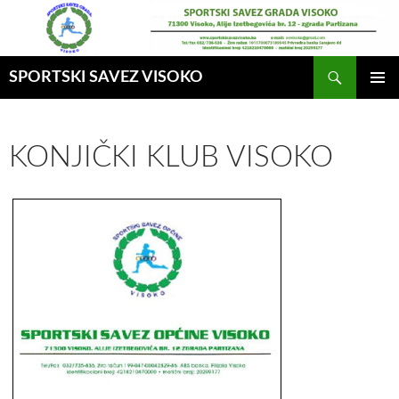
Idi
na
sadržaj
Pretraga
SPORTSKI SAVEZ VISOKO
GLAVNI
MENI
KONJIČKI KLUB VISOKO