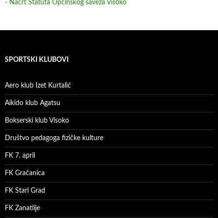
- Nacrt Statuta Općinskog saveza Visoko
SPORTSKI KLUBOVI
Aero klub Izet Kurtalić
Aikido klub Agatsu
Bokserski klub Visoko
Društvo pedagoga fizičke kulture
FK 7. april
FK Gračanica
FK Stari Grad
FK Zanatlije