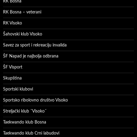
RK Bosna
RK Bosna – veterani
RK Visoko
Šahovski klub Visoko
Savez za sport i rekreaciju invalida
ŠF Napad je najbolja odbrana
ŠF Visport
Skupština
Sportski klubovi
Sportsko ribolovno društvo Visoko
Streljački klub ˝Visoko˝
Taekwando klub Bosna
Taekwando klub Crni labudovi