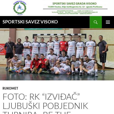
Idi
na
sadržaj
Pretraga
SPORTSKI SAVEZ VISOKO
GLAVNI
MENI
RUKOMET
FOTO: RK “IZVIĐAČ”
LJUBUŠKI POBJEDNIK