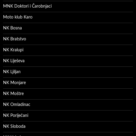
MNK Doktori i Čarobnjaci
Moto klub Karo
NK Bosna
NK Bratstvo
NK Kralupi
NK Liješeva
NK Ljiljan
NK Monjare
NK Moštre
NK Omladinac
NK Poriječani
NK Sloboda