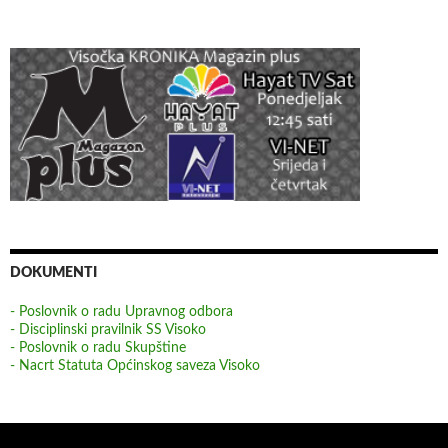
DOKUMENTI
- Poslovnik o radu Upravnog odbora
- Disciplinski pravilnik SS Visoko
- Poslovnik o radu Skupštine
- Nacrt Statuta Općinskog saveza Visoko