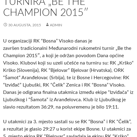
TURNIRA „BE THE
CHAMPION 2015″
30 AUGUSTA, 2015
ADMIN
U organizaciji RK “Bosna” Visoko danas je
završen tradicionalni Međunarodni rukometni turnir „Be the
Champion 2015″, a koji je održan povodom Dana općine
Visoko.
Klubovi koji su uzeli učešće na turniru su: RK „Krško“
Krško (Slovenija), RK “Bjelovar” Bjelovar (Hrvatska), ORK
“Šamot“ Aranđelovac (Srbija), te iz Bosne i Hercegovine: RK
“Izviđač” Ljubuški, RK “Čelik” Zenica i RK “Bosna” Visoko.
Danas je odigrana finalna utakmica između ekipe “Izviđača” iz
Ljubuškog i “Šamota“ iz Aranđelovca. Klub iz Ljubuškog je
slavio rezultatom 36:29, na poluvremenu je bilo 19:11.
U utakmici za 3. mjesto sastali su se RK “Bosna” i RK “Čelik”,
a rezultat je glasio 29:27 u korist ekipe Bosne. U utakmici za
5. mjesto ekipa RK “Bjelovar” savladala je ekipu RK “Krško”