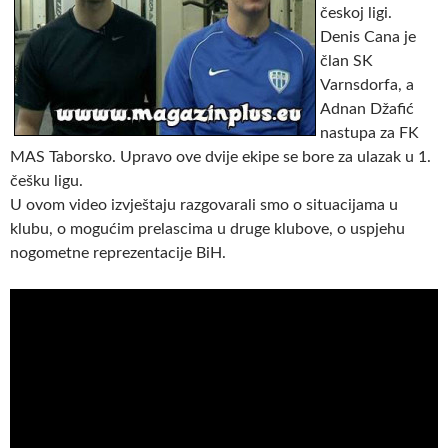
českoj ligi.
Denis Cana je
član SK
Varnsdorfa, a
Adnan Džafić
nastupa za FK
MAS Taborsko. Upravo ove dvije ekipe se bore za ulazak u 1.
češku ligu.
U ovom video izvještaju razgovarali smo o situacijama u
klubu, o mogućim prelascima u druge klubove, o uspjehu
nogometne reprezentacije BiH.