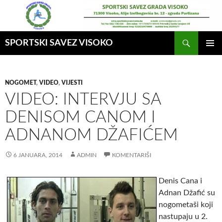
Idi
na
sadržaj
Pretraga
SPORTSKI SAVEZ VISOKO
GLAVNI
MENI
NOGOMET
,
VIDEO
,
VIJESTI
VIDEO: INTERVJU SA
DENISOM CANOM I
ADNANOM DŽAFIĆEM
6 JANUARA, 2014
ADMIN
KOMENTARIŠI
Denis Cana i
Adnan Džafić su
nogometaši koji
nastupaju u 2.