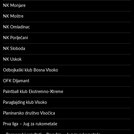
NK Monjare
NK Moštre
NK Omladinac
NK Poriječani
NK Sloboda
NK Uskok
Odbojkaški klub Bosna Visoko
OFK Dijamant
Paintball klub Ekstremno-Xtreme
Paraglajding klub Visoko
Planinarsko društvo Visočica
Prva liga – Jug za rukometaše