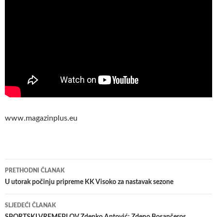
www.magazinplus.eu
Navigacija
PRETHODNI ČLANAK
članaka
U utorak počinju pripreme KK Visoko za nastavak sezone
SLJEDEĆI ČLANAK
SPORTSKI VREMEPLOV Zdenko Antović: Zdeno Bosančeros