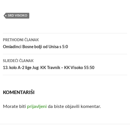
SRD VISOKO
Navigacija
PRETHODNI ČLANAK
članaka
Omladinci Bosne bolji od Unisa s 5:0
SLJEDEĆI ČLANAK
13. kolo A-2 lige Jug: KK Travnik – KK Visoko 55:50
KOMENTARIŠI
Morate biti
prijavljeni
da biste objavili komentar.