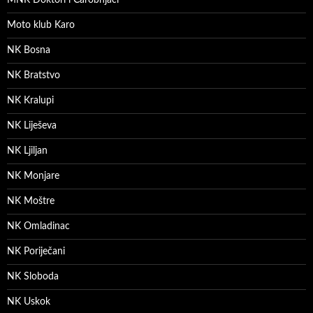
MNK Doktori i Čarobnjaci
Moto klub Karo
NK Bosna
NK Bratstvo
NK Kralupi
NK Liješeva
NK Ljiljan
NK Monjare
NK Moštre
NK Omladinac
NK Poriječani
NK Sloboda
NK Uskok