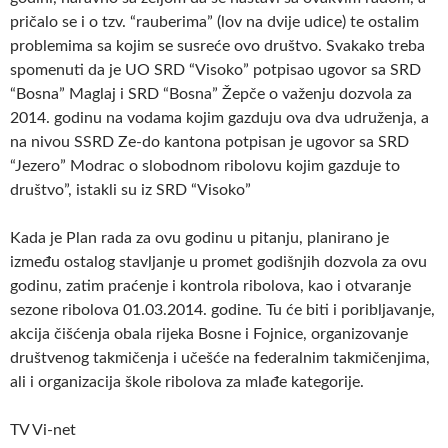
pričalo se i o tzv. “rauberima” (lov na dvije udice) te ostalim
problemima sa kojim se susreće ovo društvo. Svakako treba
spomenuti da je UO SRD “Visoko” potpisao ugovor sa SRD
“Bosna” Maglaj i SRD “Bosna” Žepče o važenju dozvola za
2014. godinu na vodama kojim gazduju ova dva udruženja, a
na nivou SSRD Ze-do kantona potpisan je ugovor sa SRD
“Jezero” Modrac o slobodnom ribolovu kojim gazduje to
društvo”, istakli su iz SRD “Visoko”
Kada je Plan rada za ovu godinu u pitanju, planirano je
između ostalog stavljanje u promet godišnjih dozvola za ovu
godinu, zatim praćenje i kontrola ribolova, kao i otvaranje
sezone ribolova 01.03.2014. godine. Tu će biti i poribljavanje,
akcija čišćenja obala rijeka Bosne i Fojnice, organizovanje
društvenog takmičenja i učešće na federalnim takmičenjima,
ali i organizacija škole ribolova za mlađe kategorije.
TV Vi-net