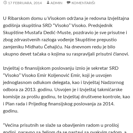
17 FEBRUARA, 2014
ADMIN
KOMENTARIŠI
U Ribarskom domu u Visokom održana je redovna Izvještajna
godišnja skupština SRD “Visoko” Visoko.
Predsjednik
Skupštine Mustafa Dedić-Muste, pozdravio je sve prisutne i
zbog zdrvastvenih razloga vođenje Skupštine prepustio
zamjeniku Midhatu Čehajiću. Na dnevnom redu je bilo
ukupno devet tačaka o kojima su raspravljali prisutni članovi.
Izvještaj o finansijskom poslovanju iznio je sekretar SRD
“Visoko” Visoko Emir Koljenović Emir, koji je usvojen
jednoglasnom odlukom delegata, kao i Izvještaj Nadzornog
odbora za 2013. godinu. Usvojen je i Izvještaj takmičarske
komisije za prošlu godinu, te Izvještaj društvene kontrole, kao
i Plan rada i Prijedlog finansijskog poslovanja za 2014.
godinu.
“Većina prisutnih se slaže sa obavljenim radom u prošloj
godini, naravno sa željom da se nastavi sa ovakvim radom, a