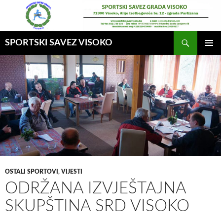
Idi
na
sadržaj
Pretraga
SPORTSKI SAVEZ VISOKO
GLAVNI
MENI
OSTALI SPORTOVI
,
VIJESTI
ODRŽANA IZVJEŠTAJNA
SKUPŠTINA SRD VISOKO