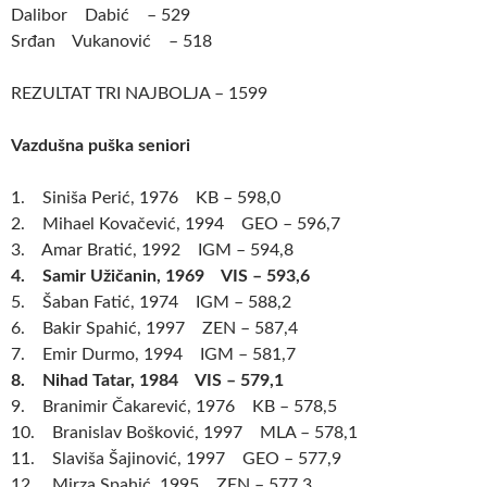
Dalibor Dabić – 529
Srđan Vukanović – 518
REZULTAT TRI NAJBOLJA – 1599
Vazdušna puška seniori
1. Siniša Perić, 1976 KB – 598,0
2. Mihael Kovačević, 1994 GEO – 596,7
3. Amar Bratić, 1992 IGM – 594,8
4. Samir Užičanin, 1969 VIS – 593,6
5. Šaban Fatić, 1974 IGM – 588,2
6. Bakir Spahić, 1997 ZEN – 587,4
7. Emir Durmo, 1994 IGM – 581,7
8. Nihad Tatar, 1984 VIS – 579,1
9. Branimir Čakarević, 1976 KB – 578,5
10. Branislav Bošković, 1997 MLA – 578,1
11. Slaviša Šajinović, 1997 GEO – 577,9
12. Mirza Spahić, 1995 ZEN – 577,3