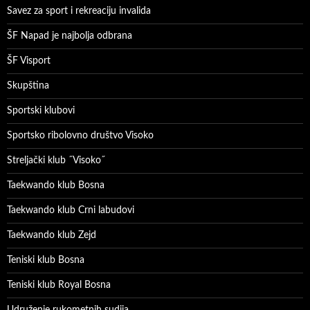
Savez za sport i rekreaciju invalida
ŠF Napad je najbolja odbrana
ŠF Visport
Skupština
Sportski klubovi
Sportsko ribolovno društvo Visoko
Streljački klub ˝Visoko˝
Taekwando klub Bosna
Taekwando klub Crni labudovi
Taekwando klub Zejd
Teniski klub Bosna
Teniski klub Royal Bosna