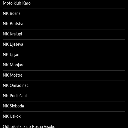
Moto klub Karo
NK Bosna
NK Bratstvo
NK Kralupi
NK Liješeva
NK Ljiljan
NK Monjare
NK Moštre
NK Omladinac
NK Poriječani
NK Sloboda
NK Uskok
Odbojkaški klub Bosna Visoko