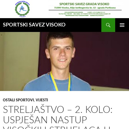
Idi
na
sadržaj
Pretraga
SPORTSKI SAVEZ VISOKO
GLAVNI
MENI
OSTALI SPORTOVI
,
VIJESTI
STRELJAŠTVO – 2. KOLO:
USPJEŠAN NASTUP