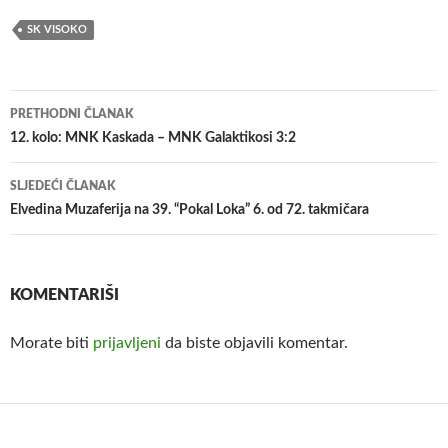
SK VISOKO
Navigacija
PRETHODNI ČLANAK
članaka
12. kolo: MNK Kaskada – MNK Galaktikosi 3:2
SLJEDEĆI ČLANAK
Elvedina Muzaferija na 39. “Pokal Loka” 6. od 72. takmičara
KOMENTARIŠI
Morate biti
prijavljeni
da biste objavili komentar.