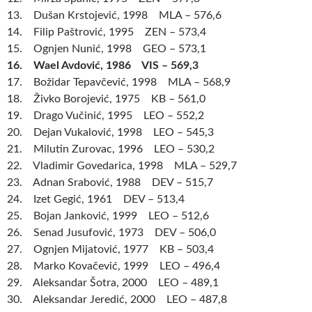
13. Dušan Krstojević, 1998 MLA – 576,6
14. Filip Paštrović, 1995 ZEN – 573,4
15. Ognjen Nunić, 1998 GEO – 573,1
16. Wael Avdović, 1986 VIS – 569,3
17. Božidar Tepavčević, 1998 MLA – 568,9
18. Živko Borojević, 1975 KB – 561,0
19. Drago Vučinić, 1995 LEO – 552,2
20. Dejan Vukalović, 1998 LEO – 545,3
21. Milutin Zurovac, 1996 LEO – 530,2
22. Vladimir Govedarica, 1998 MLA – 529,7
23. Adnan Srabović, 1988 DEV – 515,7
24. Izet Gegić, 1961 DEV – 513,4
25. Bojan Janković, 1999 LEO – 512,6
26. Senad Jusufović, 1973 DEV – 506,0
27. Ognjen Mijatović, 1977 KB – 503,4
28. Marko Kovačević, 1999 LEO – 496,4
29. Aleksandar Šotra, 2000 LEO – 489,1
30. Aleksandar Jeredić, 2000 LEO – 487,8