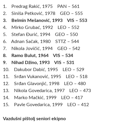
1. Predrag Rakić, 1975 PAN – 561
2. Siniša Petković, 1978 GEO – 555
3. Belmin Mešanović, 1993 VIS – 553
4. Mirko Grubać, 1992 LEO – 552
5. Stefan Đurić, 1994 GEO – 550
6. Adnan Sačak, 1980 STTZ – 544
7. Nikola Jovičić, 1994 GEO – 542
8. Ramo Bulut, 1964 VIS – 534
9. Nihad Džino, 1993 VIS – 531
10. Dakubor Dabić, 1995 LEO – 529
11. Srđan Vukanović, 1995 LEO – 518
12. Srđan Glavonjić, 1998 LEO – 480
13. Nikola Govedarica, 1997 LEO – 473
14. Marko Mačkić, 1999 LEO – 417
15. Pavle Govedarica, 1999 LEO – 412
Vazdušni pištolj seniori ekipno