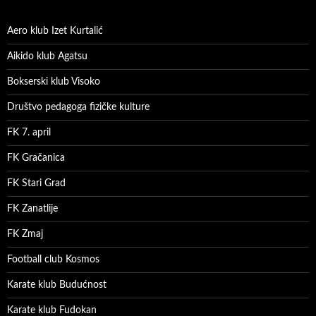
Aero klub Izet Kurtalić
Aikido klub Agatsu
Bokserski klub Visoko
Društvo pedagoga fizičke kulture
FK 7. april
FK Gračanica
FK Stari Grad
FK Zanatlije
FK Zmaj
Football club Kosmos
Karate klub Budućnost
Karate klub Fudokan