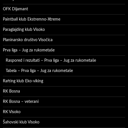
OFK Dijamant
Paintball klub Ekstremno-Xtreme
Paraglajding klub Visoko
Planinarsko društvo Visočica
Prva liga – Jug za rukometaše
Raspored i rezultati – Prva liga – Jug za rukometaše
Tabela – Prva liga – Jug za rukometaše
Rafting klub Eko-viking
RK Bosna
RK Bosna – veterani
RK Visoko
Šahovski klub Visoko