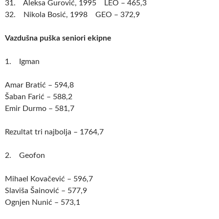
31. Aleksa Gurović, 1995 LEO – 465,3
32. Nikola Bosić, 1998 GEO – 372,9
Vazdušna puška seniori ekipne
1. Igman
Amar Bratić – 594,8
Šaban Farić – 588,2
Emir Durmo – 581,7
Rezultat tri najbolja – 1764,7
2. Geofon
Mihael Kovačević – 596,7
Slaviša Šainović – 577,9
Ognjen Nunić – 573,1