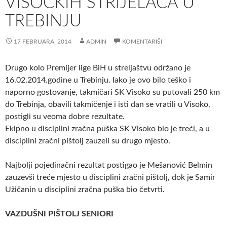
VISOČKIH STRIJELACA U
TREBINJU
17 FEBRUARA, 2014
ADMIN
KOMENTARIŠI
Drugo kolo Premijer lige BiH u streljaštvu održano je
16.02.2014.godine u Trebinju. Iako je ovo bilo teško i
naporno gostovanje, takmičari SK Visoko su putovali 250 km
do Trebinja, obavili takmičenje i isti dan se vratili u Visoko,
postigli su veoma dobre rezultate.
Ekipno u disciplini zračna puška SK Visoko bio je treći, a u
disciplini zračni pištolj zauzeli su drugo mjesto.
Najbolji pojedinačni rezultat postigao je Mešanović Belmin
zauzevši treće mjesto u disciplini zračni pištolj, dok je Samir
Užičanin u disciplini zračna puška bio četvrti.
VAZDUŠNI PIŠTOLJ SENIORI