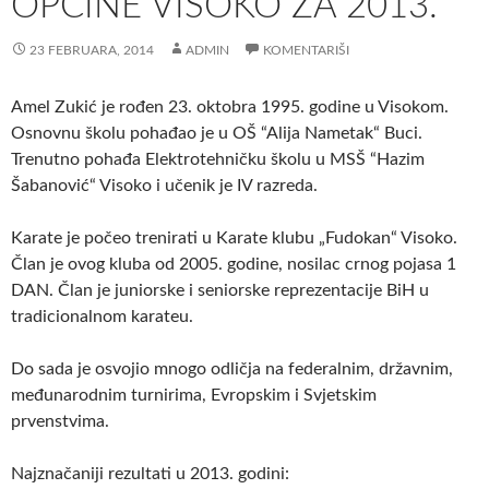
OPĆINE VISOKO ZA 2013.
23 FEBRUARA, 2014
ADMIN
KOMENTARIŠI
Amel Zukić je rođen 23. oktobra 1995. godine u Visokom.
Osnovnu školu pohađao je u OŠ “Alija Nametak“ Buci.
Trenutno pohađa Elektrotehničku školu u MSŠ “Hazim
Šabanović“ Visoko i učenik je IV razreda.
Karate je počeo trenirati u Karate klubu „Fudokan“ Visoko.
Član je ovog kluba od 2005. godine, nosilac crnog pojasa 1
DAN. Član je juniorske i seniorske reprezentacije BiH u
tradicionalnom karateu.
Do sada je osvojio mnogo odličja na federalnim, državnim,
međunarodnim turnirima, Evropskim i Svjetskim
prvenstvima.
Najznačaniji rezultati u 2013. godini: