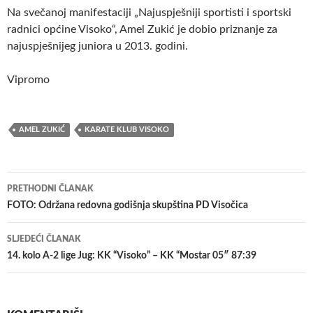
Na svečanoj manifestaciji „Najuspješniji sportisti i sportski
radnici općine Visoko“, Amel Zukić je dobio priznanje za
najuspješnijeg juniora u 2013. godini.
Vipromo
AMEL ZUKIĆ
KARATE KLUB VISOKO
Navigacija
PRETHODNI ČLANAK
članaka
FOTO: Održana redovna godišnja skupština PD Visočica
SLJEDEĆI ČLANAK
14. kolo A-2 lige Jug: KK “Visoko” – KK “Mostar 05″ 87:39