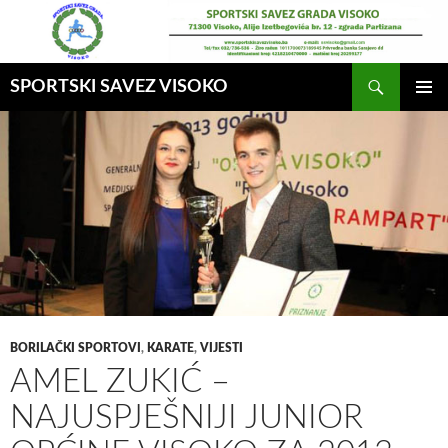
Idi
na
sadržaj
Pretraga
SPORTSKI SAVEZ VISOKO
GLAVNI
MENI
BORILAČKI SPORTOVI
,
KARATE
,
VIJESTI
AMEL ZUKIĆ –
NAJUSPJEŠNIJI JUNIOR