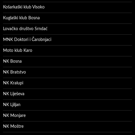
Košarkaški klub Visoko
Kuglaški klub Bosna
Lovačko društvo Srndać
MNK Doktori i Čarobnjaci
Moto klub Karo
NK Bosna
NK Bratstvo
NK Kralupi
NK Liješeva
NK Ljiljan
NK Monjare
NK Moštre