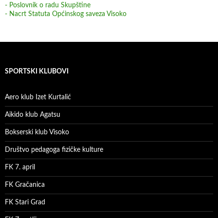
- Poslovnik o radu Skupštine
- Nacrt Statuta Općinskog saveza Visoko
SPORTSKI KLUBOVI
Aero klub Izet Kurtalić
Aikido klub Agatsu
Bokserski klub Visoko
Društvo pedagoga fizičke kulture
FK 7. april
FK Gračanica
FK Stari Grad