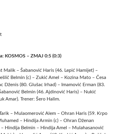
t
ca: KOSMOS – ZMAJ 0:5 (0:3)
 Malik – Šabanović Haris (46. Lepić Hamijet) –
ešlič Belmin (c) – Zukić Amel – Kozina Mato – Česa
c Dženis (80. Glušac Irhad) – Imamović Erman (83.
Šabanović Belmin (46. Ajdinović Haris) – Nukić
uk Amar). Trener: Šero Halim.
 Tarik – Mulaomerović Alem – Ohran Haris (59. Krpo
 Muhamed – Hindija Armin (c) – Ohran Dženan
) – Hindija Belmin – Hindija Amel – Mulahasanović