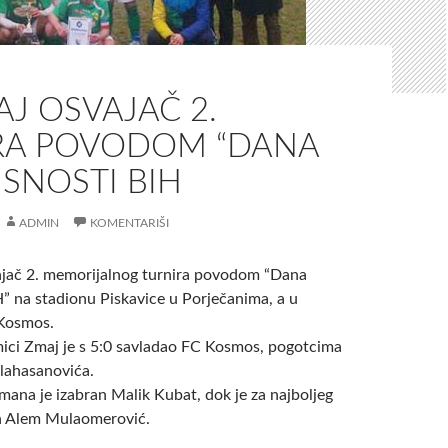
J OSVAJAČ 2.
RA POVODOM “DANA
SNOSTI BIH
ADMIN
KOMENTARIŠI
ajač 2. memorijalnog turnira povodom “Dana
H” na stadionu Piskavice u Porječanima, a u
 Kosmos.
mici Zmaj je s 5:0 savladao FC Kosmos, pogotcima
ulahasanovića.
mana je izabran Malik Kubat, dok je za najboljeg
en Alem Mulaomerović.