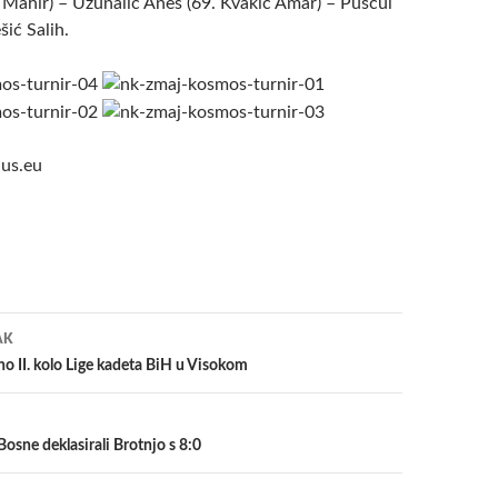
ć Mahir) – Uzunalić Anes (69. Kvakić Amar) – Puščul
šić Salih.
us.eu
a
AK
no II. kolo Lige kadeta BiH u Visokom
Bosne deklasirali Brotnjo s 8:0