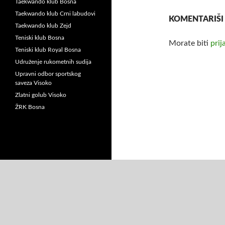
Taekwando klub Bosna
Taekwando klub Crni labudovi
KOMENTARIŠI
Taekwando klub Zejd
Teniski klub Bosna
Morate biti
prij
Teniski klub Royal Bosna
Udruženje rukometnih sudija
Upravni odbor sportskog
saveza Visoko
Zlatni golub Visoko
ŽRK Bosna