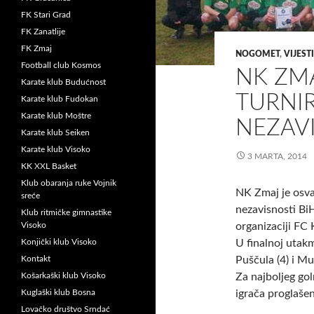
FK Stari Grad
FK Zanatlije
FK Zmaj
NOGOMET
,
VIJESTI
Football club Kosmos
NK ZMA
Karate klub Budućnost
TURNI
Karate klub Fudokan
Karate klub Moštre
NEZAVI
Karate klub Seiken
Karate klub Visoko
3 MARTA, 2014
KK XXL Basket
Klub obaranja ruke Vojnik
NK Zmaj je osv
sreće
nezavisnosti Bi
Klub ritmičke gimnastike
Visoko
organizaciji FC
Konjički klub Visoko
U finalnoj utak
Kontakt
Puščula (4) i M
Košarkaški klub Visoko
Za najboljeg gol
Kuglaški klub Bosna
igrača proglaš
Lovačko društvo Srndać