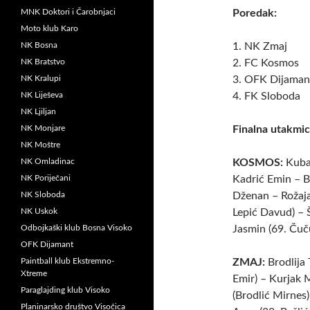
MNK Doktori i Čarobnjaci
Poredak:
Moto klub Karo
NK Bosna
1. NK Zmaj
NK Bratstvo
2. FC Kosmos
NK Kralupi
3. OFK Dijaman
NK Liješeva
4. FK Sloboda
NK Ljiljan
NK Monjare
Finalna utakmi
NK Moštre
NK Omladinac
KOSMOS:
Kubat
NK Poriječani
Kadrić Emin – B
NK Sloboda
Dženan – Rožaja
NK Uskok
Lepić Davud) – 
Odbojkaški klub Bosna Visoko
Jasmin (69. Čuč
OFK Dijamant
Paintball klub Ekstremno-
ZMAJ:
Brodlija
Xtreme
Emir) – Kurjak
Paraglajding klub Visoko
(Brodlić Mirnes
Planinarsko društvo Visočica