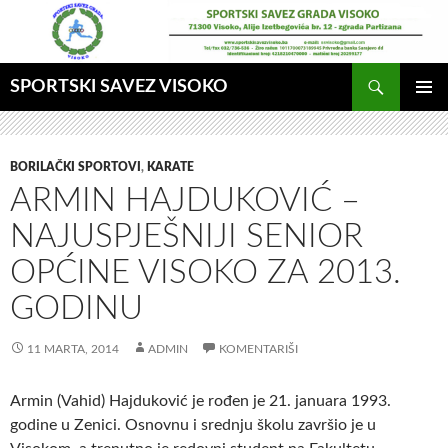
Idi
na
sadržaj
Pretraga
SPORTSKI SAVEZ VISOKO
GLAVNI
MENI
BORILAČKI SPORTOVI
,
KARATE
ARMIN HAJDUKOVIĆ –
NAJUSPJEŠNIJI SENIOR
OPĆINE VISOKO ZA 2013.
GODINU
11 MARTA, 2014
ADMIN
KOMENTARIŠI
Armin (Vahid) Hajduković je rođen je 21. januara 1993.
godine u Zenici. Osnovnu i srednju školu završio je u