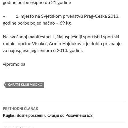
godine borbe ekipno do 21 godine
– 1. mjesto na Svjetskom prvenstvu Prag-Češka 2013.
godine borbe pojedinačno – 69 kg.
Na svečanoj manifestaciji „Najuspješniji sportisti i sportski
radnici općine Visoko“, Armin Hajduković je dobio priznanje
za najuspješnijeg seniora u 2013. godini.
vipromo.ba
KARATE KLUB VISOKO
Navigacija
PRETHODNI ČLANAK
članaka
Kuglaši Bosne poraženi u Orašju od Posavine sa 6:2