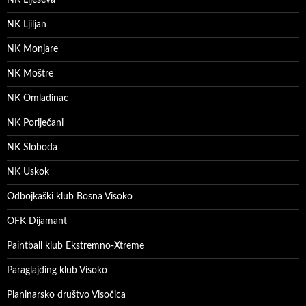
NK Ljiljan
NK Monjare
NK Moštre
NK Omladinac
NK Poriječani
NK Sloboda
NK Uskok
Odbojkaški klub Bosna Visoko
OFK Dijamant
Paintball klub Ekstremno-Xtreme
Paraglajding klub Visoko
Planinarsko društvo Visočica