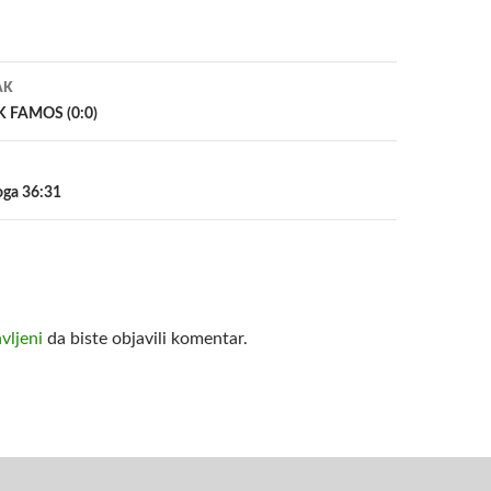
a
AK
 FAMOS (0:0)
oga 36:31
avljeni
da biste objavili komentar.