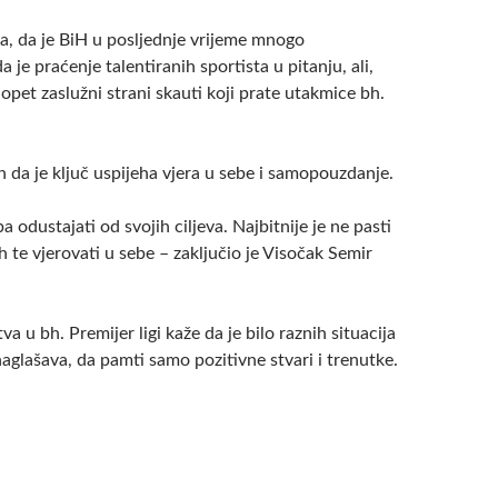
, da je BiH u posljednje vrijeme mnogo
 je praćenje talentiranih sportista u pitanju, ali,
 opet zaslužni strani skauti koji prate utakmice bh.
n da je ključ uspijeha vjera u sebe i samopouzdanje.
a odustajati od svojih ciljeva. Najbitnije je ne pasti
h te vjerovati u sebe – zaključio je Visočak Semir
va u bh. Premijer ligi kaže da je bilo raznih situacija
, naglašava, da pamti samo pozitivne stvari i trenutke.