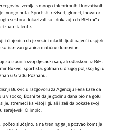
rcegovina zemlja s mnogo talentiranih i inovativnih
je mnogo puta. Sportisti, režiseri, glumci, inovatori
rugih sektora dokazivali su i dokazuju da BiH rađa
 priznate talente.
 i činjenica da je većini mladih ljudi najveći uspjeh
 iskoriste van granica matične domovine.
ji su ispunili svoj dječački san, ali odlaskom iz BiH,
mir Bukvić, sportista, golman u drugoj poljskoj ligi u
znan u Gradu Poznanu.
šnji Bukvić u razgovoru za Agenciju Fena kaže da
o u visočkoj Bosni te da je godinu dana bio na golu
lije, stremeći ka višoj ligi, ali i želi da pokaže svoj
 u sarajevski Olimpic.
že, počeo slučajno, a na trening ga je pozvao komšija