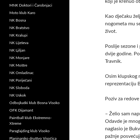
koji je krenuo o
MNK Doktori i Čarobnjaci
Moto klub Karo
Kao dječaku želj
NK Bosna
nogometa mu se 
NK Bratstvo
život.
NK Kralupi
NK Liješeva
Poslije sezone i
NK Ljiljan
dvije godine. Pos
NK Monjare
Travnik.
NK Moštre
NK Omladinac
Osim klupskog 
NK Poriječani
reprezentaciju 
NK Sloboda
NK Uskok
Poziv za redove
Odbojkaški klub Bosna Visoko
OFK Dijamant
– Želio sam napr
Paintball klub Ekstremno-
Odavde je mnogo 
Xtreme
naglasio je Bukv
Paraglajding klub Visoko
pažnje posvećuje
Planinarsko društvo Visočica