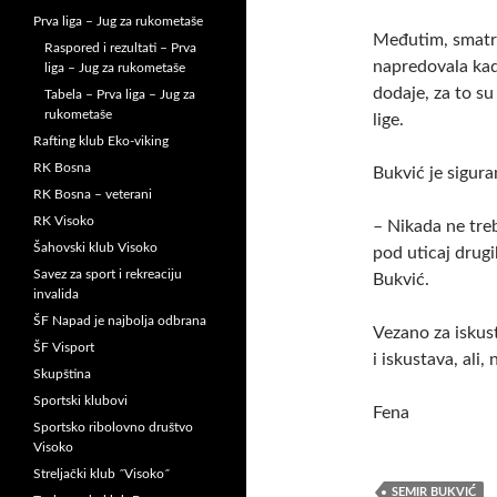
Prva liga – Jug za rukometaše
Međutim, smatra
Raspored i rezultati – Prva
napredovala kada
liga – Jug za rukometaše
dodaje, za to su
Tabela – Prva liga – Jug za
rukometaše
lige.
Rafting klub Eko-viking
RK Bosna
Bukvić je sigura
RK Bosna – veterani
RK Visoko
– Nikada ne treb
Šahovski klub Visoko
pod uticaj drugi
Savez za sport i rekreaciju
Bukvić.
invalida
ŠF Napad je najbolja odbrana
Vezano za iskust
ŠF Visport
i iskustava, ali
Skupština
Sportski klubovi
Fena
Sportsko ribolovno društvo
Visoko
Streljački klub ˝Visoko˝
SEMIR BUKVIĆ