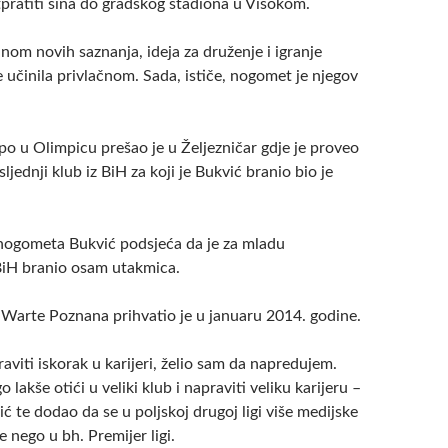
tpratiti sina do gradskog stadiona u Visokom.
nom novih saznanja, ideja za druženje i igranje
učinila privlačnom. Sada, ističe, nogomet je njegov
 po u Olimpicu prešao je u Željezničar gdje je proveo
ljednji klub iz BiH za koji je Bukvić branio bio je
nogometa Bukvić podsjeća da je za mladu
BiH branio osam utakmica.
 Warte Poznana prihvatio je u januaru 2014. godine.
aviti iskorak u karijeri, želio sam da napredujem.
lakše otići u veliki klub i napraviti veliku karijeru –
ić te dodao da se u poljskoj drugoj ligi više medijske
 nego u bh. Premijer ligi.