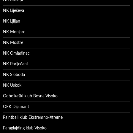
NK Kralupi
NK Liješeva
NK Ljiljan
NK Monjare
NK Moštre
NK Omladinac
NK Poriječani
NK Sloboda
NK Uskok
Odbojkaški klub Bosna Visoko
OFK Dijamant
Paintball klub Ekstremno-Xtreme
Paraglajding klub Visoko