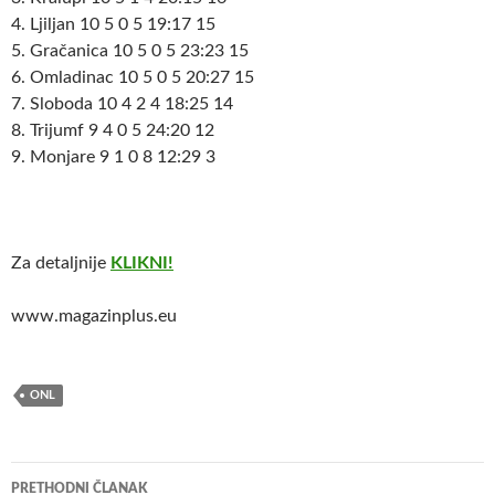
4. Ljiljan 10 5 0 5 19:17 15
5. Gračanica 10 5 0 5 23:23 15
6. Omladinac 10 5 0 5 20:27 15
7. Sloboda 10 4 2 4 18:25 14
8. Trijumf 9 4 0 5 24:20 12
9. Monjare 9 1 0 8 12:29 3
Za detaljnije
KLIKNI!
www.magazinplus.eu
ONL
Navigacija
PRETHODNI ČLANAK