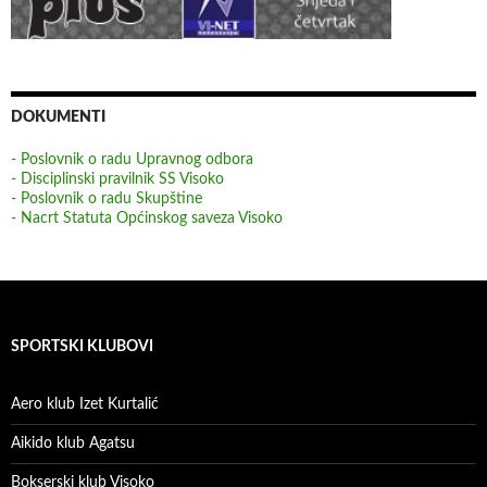
DOKUMENTI
- Poslovnik o radu Upravnog odbora
- Disciplinski pravilnik SS Visoko
- Poslovnik o radu Skupštine
- Nacrt Statuta Općinskog saveza Visoko
SPORTSKI KLUBOVI
Aero klub Izet Kurtalić
Aikido klub Agatsu
Bokserski klub Visoko