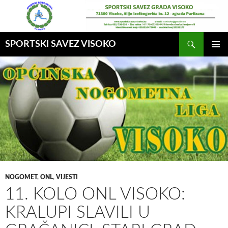
Idi
na
sadržaj
Pretraga
SPORTSKI SAVEZ VISOKO
GLAVNI
MENI
NOGOMET
,
ONL
,
VIJESTI
11. KOLO ONL VISOKO:
KRALUPI SLAVILI U