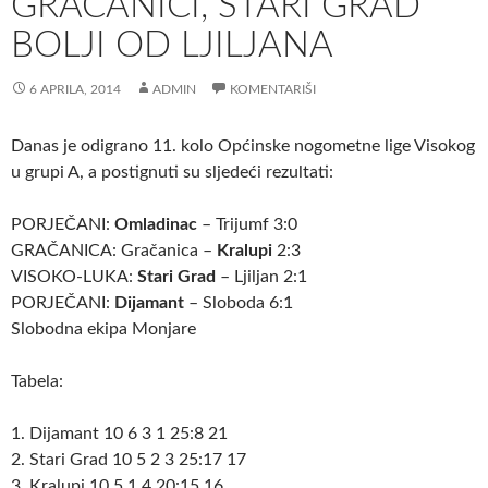
GRAČANICI, STARI GRAD
BOLJI OD LJILJANA
6 APRILA, 2014
ADMIN
KOMENTARIŠI
Danas je odigrano 11. kolo Općinske nogometne lige Visokog
u grupi A, a postignuti su sljedeći rezultati:
PORJEČANI:
Omladinac
– Trijumf 3:0
GRAČANICA: Gračanica –
Kralupi
2:3
VISOKO-LUKA:
Stari Grad
– Ljiljan 2:1
PORJEČANI:
Dijamant
– Sloboda 6:1
Slobodna ekipa Monjare
Tabela:
1. Dijamant 10 6 3 1 25:8 21
2. Stari Grad 10 5 2 3 25:17 17
3. Kralupi 10 5 1 4 20:15 16