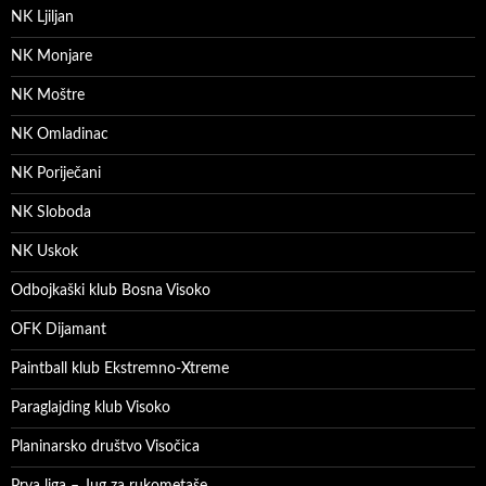
NK Ljiljan
NK Monjare
NK Moštre
NK Omladinac
NK Poriječani
NK Sloboda
NK Uskok
Odbojkaški klub Bosna Visoko
OFK Dijamant
Paintball klub Ekstremno-Xtreme
Paraglajding klub Visoko
Planinarsko društvo Visočica