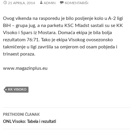
21 APRILA, 2014
ADMIN
KOMENTARIŠI
Ovog vikenda na rasporedu je bilo posljenje kolo u A-2 ligi
BiH – grupa jug, a na parketu KSC Mladst sastali su se KK
Visoko i Spars iz Mostara.
Domaća ekipa je bila bolja
rezultatom 76:71. Tako je ekipa Visokog ovosezonsko
takmičenje u ligi završila sa omjerom od osam pobjeda i
trinaest poraza.
www.magazinplus.eu
KK VISOKO
Navigacija
PRETHODNI ČLANAK
članaka
ONL Visoko: Tabela i rezultati