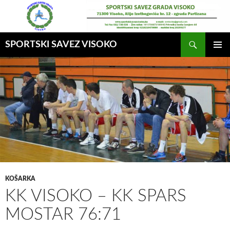
Idi
na
sadržaj
Pretraga
SPORTSKI SAVEZ VISOKO
GLAVNI
MENI
KOŠARKA
KK VISOKO – KK SPARS
MOSTAR 76:71