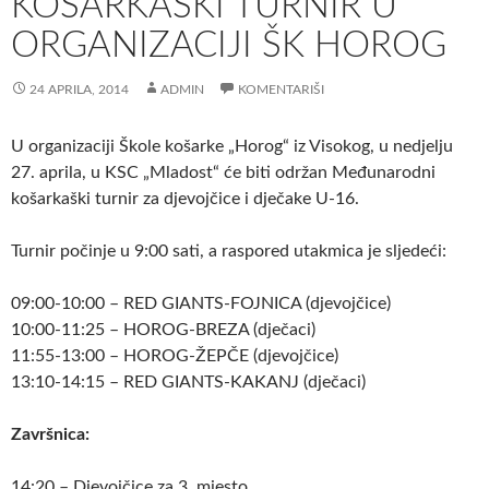
KOŠARKAŠKI TURNIR U
ORGANIZACIJI ŠK HOROG
24 APRILA, 2014
ADMIN
KOMENTARIŠI
U organizaciji Škole košarke „Horog“ iz Visokog, u nedjelju
27. aprila, u KSC „Mladost“ će biti održan Međunarodni
košarkaški turnir za djevojčice i dječake U-16.
Turnir počinje u 9:00 sati, a raspored utakmica je sljedeći:
09:00-10:00 – RED GIANTS-FOJNICA (djevojčice)
10:00-11:25 – HOROG-BREZA (dječaci)
11:55-13:00 – HOROG-ŽEPČE (djevojčice)
13:10-14:15 – RED GIANTS-KAKANJ (dječaci)
Završnica:
14:20 – Djevojčice za 3. mjesto