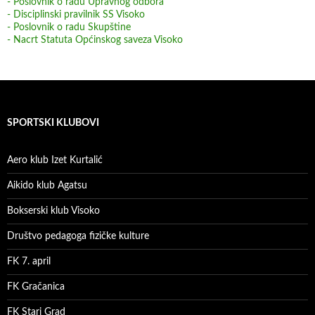
- Poslovnik o radu Upravnog odbora
- Disciplinski pravilnik SS Visoko
- Poslovnik o radu Skupštine
- Nacrt Statuta Općinskog saveza Visoko
SPORTSKI KLUBOVI
Aero klub Izet Kurtalić
Aikido klub Agatsu
Bokserski klub Visoko
Društvo pedagoga fizičke kulture
FK 7. april
FK Gračanica
FK Stari Grad