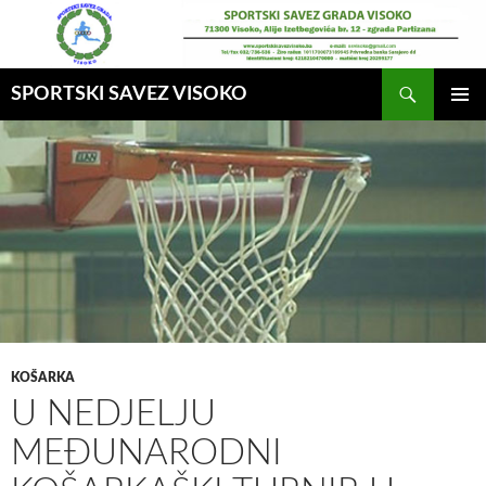
Idi
na
sadržaj
Pretraga
SPORTSKI SAVEZ VISOKO
GLAVNI
MENI
KOŠARKA
U NEDJELJU
MEĐUNARODNI