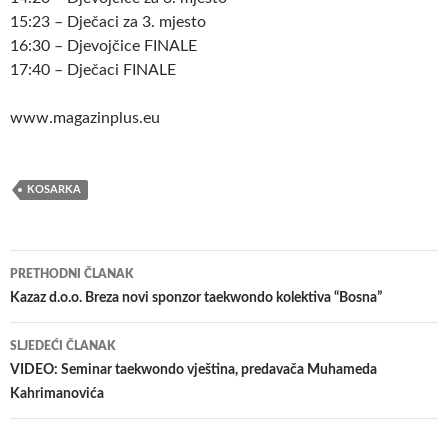
15:23 – Dječaci za 3. mjesto
16:30 – Djevojčice FINALE
17:40 – Dječaci FINALE
www.magazinplus.eu
KOSARKA
Navigacija
PRETHODNI ČLANAK
članaka
Kazaz d.o.o. Breza novi sponzor taekwondo kolektiva “Bosna”
SLJEDEĆI ČLANAK
VIDEO: Seminar taekwondo vještina, predavača Muhameda
Kahrimanovića