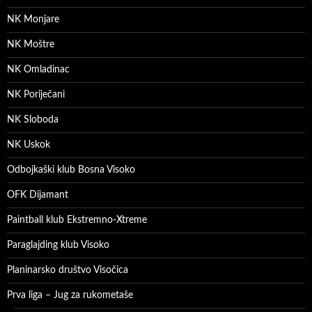
NK Monjare
NK Moštre
NK Omladinac
NK Poriječani
NK Sloboda
NK Uskok
Odbojkaški klub Bosna Visoko
OFK Dijamant
Paintball klub Ekstremno-Xtreme
Paraglajding klub Visoko
Planinarsko društvo Visočica
Prva liga – Jug za rukometaše