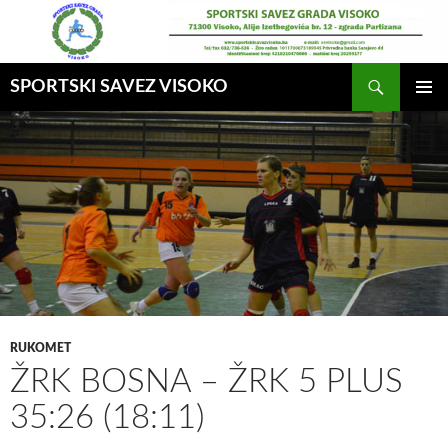
Idi
na
sadržaj
Pretraga
SPORTSKI SAVEZ VISOKO
GLAVNI
MENI
RUKOMET
ŽRK BOSNA – ŽRK 5 PLUS
35:26 (18:11)