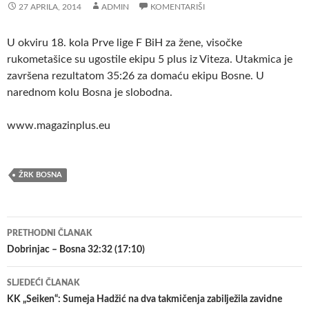
27 APRILA, 2014
ADMIN
KOMENTARIŠI
U okviru 18. kola Prve lige F BiH za žene, visočke
rukometašice su ugostile ekipu 5 plus iz Viteza. Utakmica je
završena rezultatom 35:26 za domaću ekipu Bosne.
U
narednom kolu Bosna je slobodna.
www.magazinplus.eu
ŽRK BOSNA
Navigacija
PRETHODNI ČLANAK
članaka
Dobrinjac – Bosna 32:32 (17:10)
SLJEDEĆI ČLANAK
KK „Seiken“: Sumeja Hadžić na dva takmičenja zabilježila zavidne