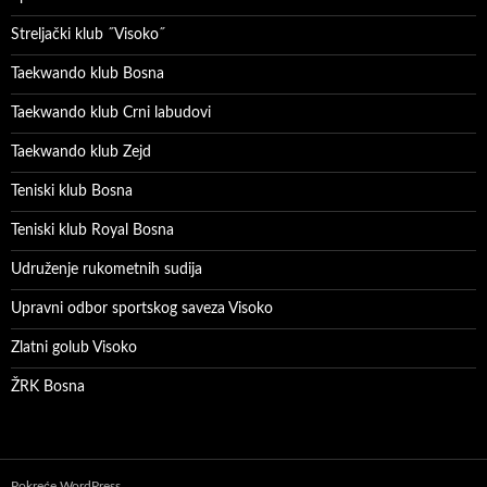
Streljački klub ˝Visoko˝
Taekwando klub Bosna
Taekwando klub Crni labudovi
Taekwando klub Zejd
Teniski klub Bosna
Teniski klub Royal Bosna
Udruženje rukometnih sudija
Upravni odbor sportskog saveza Visoko
Zlatni golub Visoko
ŽRK Bosna
Pokreće WordPress