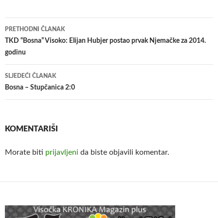
Navigacija
PRETHODNI ČLANAK
članaka
TKD “Bosna” Visoko: Elijan Hubjer postao prvak Njemačke za 2014.
godinu
SLJEDEĆI ČLANAK
Bosna – Stupčanica 2:0
KOMENTARIŠI
Morate biti
prijavljeni
da biste objavili komentar.