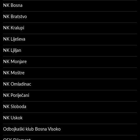
NK Bosna
NK Bratstvo
NK Kralupi
NK Liješeva
NK Ljiljan
NK Monjare
NK Moštre
NK Omladinac
NK Poriječani
NK Sloboda
NK Uskok
Odbojkaški klub Bosna Visoko