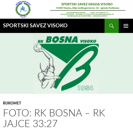
Idi
na
sadržaj
Pretraga
SPORTSKI SAVEZ VISOKO
GLAVNI
MENI
RUKOMET
FOTO: RK BOSNA – RK
JAJCE 33:27