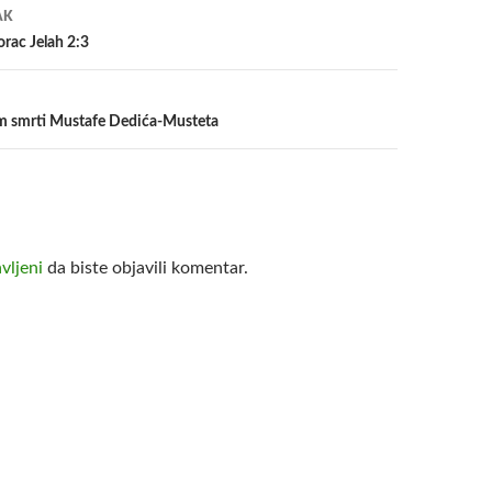
a
AK
rac Jelah 2:3
 smrti Mustafe Dedića-Musteta
avljeni
da biste objavili komentar.