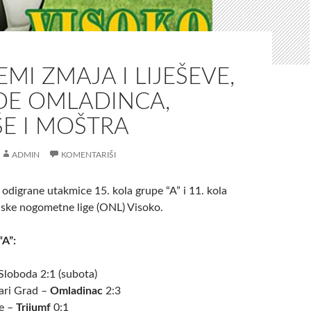
EMI ZMAJA I LIJEŠEVE,
DE OMLADINCA,
E I MOŠTRA
ADMIN
KOMENTARIŠI
 odigrane utakmice 15. kola grupe “A” i 11. kola
ske nogometne lige (ONL) Visoko.
“A”:
Sloboda 2:1 (subota)
ari Grad –
Omladinac
2:3
e –
Trijumf
0:1