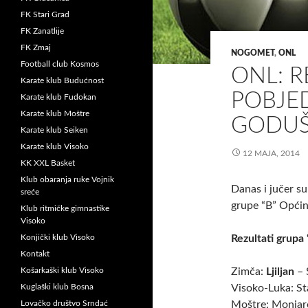
FK Stari Grad
FK Zanatlije
FK Zmaj
NOGOMET
,
ONL
Football club Kosmos
ONL: R
Karate klub Budućnost
POBJE
Karate klub Fudokan
Karate klub Moštre
GODUŠ
Karate klub Seiken
Karate klub Visoko
12 MAJA, 2014
KK XXL Basket
Klub obaranja ruke Vojnik
Danas i jučer su
sreće
grupe “B” Općin
Klub ritmičke gimnastike
Visoko
Konjički klub Visoko
Rezultati grupa 
Kontakt
Košarkaški klub Visoko
Zimča:
Ljiljan
– 
Kuglaški klub Bosna
Visoko-Luka: St
Lovačko društvo Srndać
Moštre: Monjar