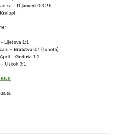
čanica –
Dijamant
0:3 P.F.
Kralupi
“B”:
– Liješeva 1:1
ečani –
Bratstvo
0:1 (subota)
 April –
Goduša
1:2
– Uskok 3:1
IKNI!
us.eu