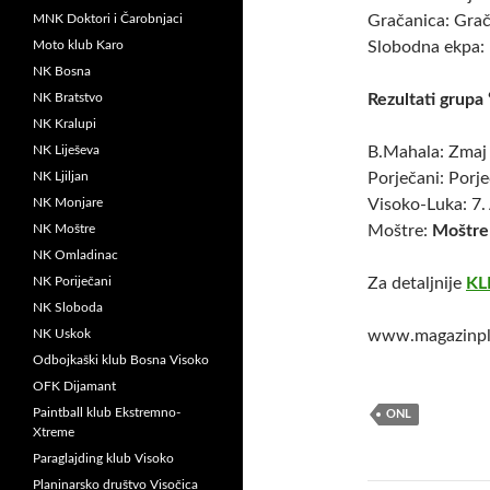
MNK Doktori i Čarobnjaci
Gračanica: Gra
Moto klub Karo
Slobodna ekpa: 
NK Bosna
NK Bratstvo
Rezultati grupa 
NK Kralupi
NK Liješeva
B.Mahala: Zmaj 
NK Ljiljan
Porječani: Porj
NK Monjare
Visoko-Luka: 7.
NK Moštre
Moštre:
Moštre
NK Omladinac
NK Poriječani
Za detaljnije
KL
NK Sloboda
NK Uskok
www.magazinpl
Odbojkaški klub Bosna Visoko
OFK Dijamant
Paintball klub Ekstremno-
ONL
Xtreme
Paraglajding klub Visoko
Planinarsko društvo Visočica