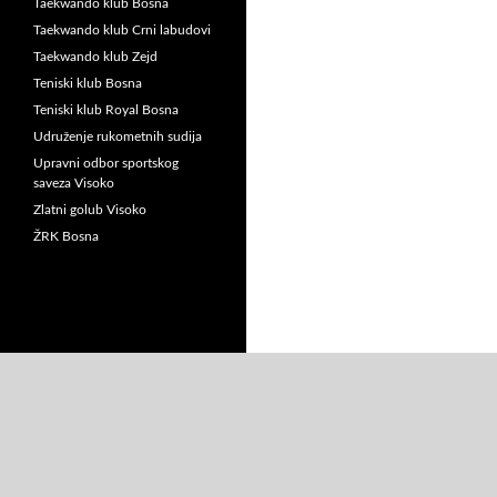
Taekwando klub Bosna
Taekwando klub Crni labudovi
Taekwando klub Zejd
Teniski klub Bosna
Teniski klub Royal Bosna
Udruženje rukometnih sudija
Upravni odbor sportskog
saveza Visoko
Zlatni golub Visoko
ŽRK Bosna