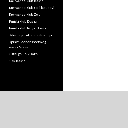
Taekwando klub Bosna
Taekwando klub Crni labudovi
Taekwando klub Zejd
Teniski klub Bosna
Teniski klub Royal Bosna
Udruženje rukometnih sudija
Upravni odbor sportskog
saveza Visoko
Zlatni golub Visoko
ŽRK Bosna