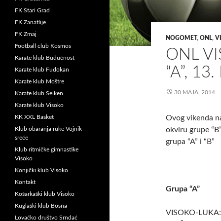
FK Stari Grad
FK Zanatlije
FK Zmaj
NOGOMET
,
ONL
,
V
Football club Kosmos
ONL VI
Karate klub Budućnost
“A”, 13
Karate klub Fudokan
Karate klub Moštre
30 MAJA, 2014
Karate klub Seiken
Karate klub Visoko
KK XXL Basket
Ovog vikenda na 
Klub obaranja ruke Vojnik
okviru grupe “B
sreće
grupa “A” i “B”
Klub ritmičke gimnastike
Visoko
Konjički klub Visoko
Kontakt
Grupa “A”
Košarkaški klub Visoko
Kuglaški klub Bosna
VISOKO-LUKA: T
Lovačko društvo Srndać