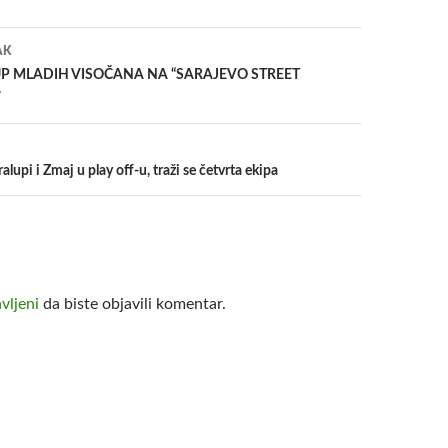
a
AK
P MLADIH VISOČANA NA “SARAJEVO STREET
″
lupi i Zmaj u play off-u, traži se četvrta ekipa
avljeni
da biste objavili komentar.