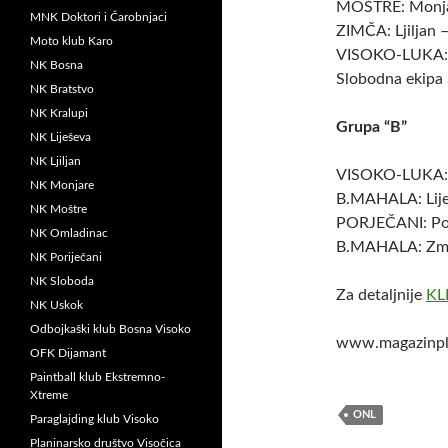
MOŠTRE: Monjar
MNK Doktori i Čarobnjaci
ZIMČA: Ljiljan 
Moto klub Karo
VISOKO-LUKA: St
NK Bosna
Slobodna ekipa 
NK Bratstvo
NK Kralupi
Grupa “B”
NK Liješeva
NK Ljiljan
VISOKO-LUKA: 7
NK Monjare
B.MAHALA: Liješ
NK Moštre
PORJEČANI: Por
NK Omladinac
B.MAHALA: Zmaj
NK Poriječani
NK Sloboda
Za detaljnije
KL
NK Uskok
Odbojkaški klub Bosna Visoko
www.magazinpl
OFK Dijamant
Paintball klub Ekstremno-
Xtreme
ONL
Paraglajding klub Visoko
Planinarsko društvo Visočica