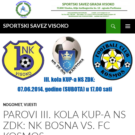
Idi
na
sadržaj
Pretraga
SPORTSKI SAVEZ VISOKO
GLAVNI
MENI
NOGOMET
,
VIJESTI
PAROVI III. KOLA KUP-A NS
ZDK: NK BOSNA VS. FC