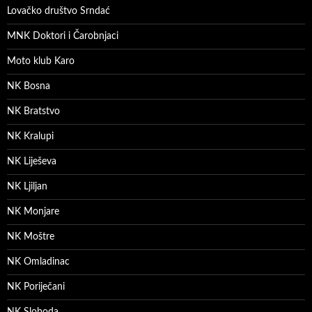
Lovačko društvo Srndać
MNK Doktori i Čarobnjaci
Moto klub Karo
NK Bosna
NK Bratstvo
NK Kralupi
NK Liješeva
NK Ljiljan
NK Monjare
NK Moštre
NK Omladinac
NK Poriječani