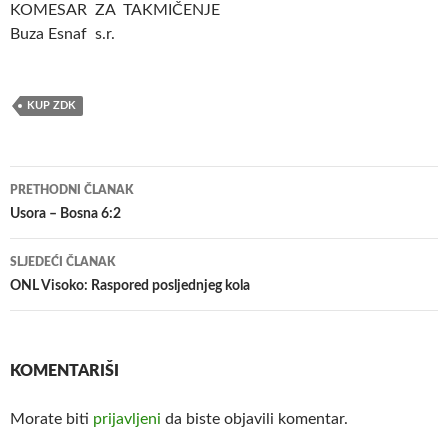
KOMESAR ZA TAKMIČENJE
Buza Esnaf s.r.
KUP ZDK
Navigacija
PRETHODNI ČLANAK
članaka
Usora – Bosna 6:2
SLJEDEĆI ČLANAK
ONL Visoko: Raspored posljednjeg kola
KOMENTARIŠI
Morate biti
prijavljeni
da biste objavili komentar.