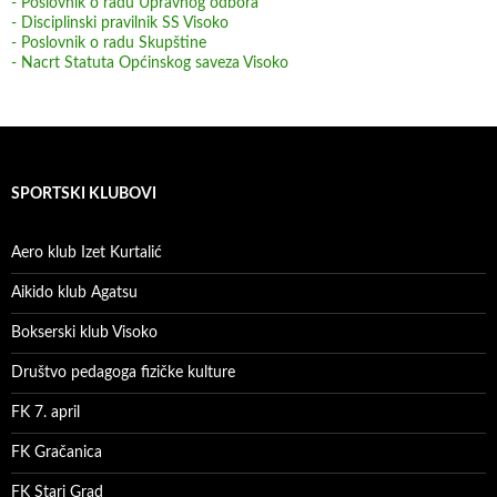
- Poslovnik o radu Upravnog odbora
- Disciplinski pravilnik SS Visoko
- Poslovnik o radu Skupštine
- Nacrt Statuta Općinskog saveza Visoko
SPORTSKI KLUBOVI
Aero klub Izet Kurtalić
Aikido klub Agatsu
Bokserski klub Visoko
Društvo pedagoga fizičke kulture
FK 7. april
FK Gračanica
FK Stari Grad