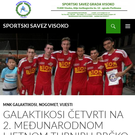
Idi
na
sadržaj
Pretraga
SPORTSKI SAVEZ VISOKO
GLAVNI
MENI
MNK GALAKTIKOSI
,
NOGOMET
,
VIJESTI
GALAKTIKOSI ČETVRTI NA
2. MEĐUNARODNOM