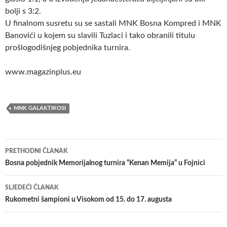
bolji s 3:2.
U finalnom susretu su se sastali MNK Bosna Kompred i MNK
Banovići u kojem su slavili Tuzlaci i tako obranili titulu
prošlogodišnjeg pobjednika turnira.
www.magazinplus.eu
MNK GALAKTIKOSI
Navigacija
PRETHODNI ČLANAK
članaka
Bosna pobjednik Memorijalnog turnira “Kenan Memija” u Fojnici
SLJEDEĆI ČLANAK
Rukometni šampioni u Visokom od 15. do 17. augusta