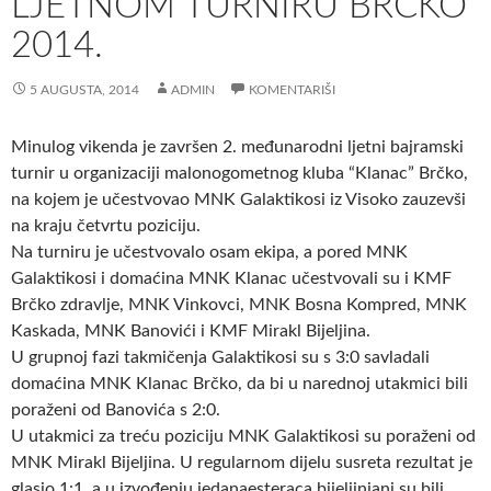
LJETNOM TURNIRU BRČKO
2014.
5 AUGUSTA, 2014
ADMIN
KOMENTARIŠI
Minulog vikenda je završen 2. međunarodni ljetni bajramski
turnir u organizaciji malonogometnog kluba “Klanac” Brčko,
na kojem je učestvovao MNK Galaktikosi iz Visoko zauzevši
na kraju četvrtu poziciju.
Na turniru je učestvovalo osam ekipa, a pored MNK
Galaktikosi i domaćina MNK Klanac učestvovali su i KMF
Brčko zdravlje, MNK Vinkovci, MNK Bosna Kompred, MNK
Kaskada, MNK Banovići i KMF Mirakl Bijeljina.
U grupnoj fazi takmičenja Galaktikosi su s 3:0 savladali
domaćina MNK Klanac Brčko, da bi u narednoj utakmici bili
poraženi od Banovića s 2:0.
U utakmici za treću poziciju MNK Galaktikosi su poraženi od
MNK Mirakl Bijeljina. U regularnom dijelu susreta rezultat je
glasio 1:1, a u izvođenju jedanaesteraca bijeljinjani su bili