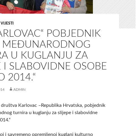
,
VIJESTI
KARLOVAC“ POBJEDNIK
G MEĐUNARODNOG
RA U KUGLANJU ZA
E I SLABOVIDNE OSOBE
O 2014.“
014
ADMIN
 društva Karlovac –Republika Hrvatska, pobjednik
nog turnira u kuglanju za slijepe i slabovidne
014.“
oj i savremeno opremljenoj kuglani kulturno