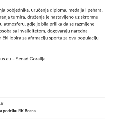
ja pobjednika, uručenja diploma, medalja i pehara,
ranja turnira, druženja je nastavljeno uz skromnu
 atmosferu, gdje je bila prilika da se razmijene
 osoba sa invaliditetom, dogovaraju naredna
nički lobira za afirmaciju sporta za ovu populaciju
s.eu – Senad Goralija
a
AK
za podršku RK Bosna