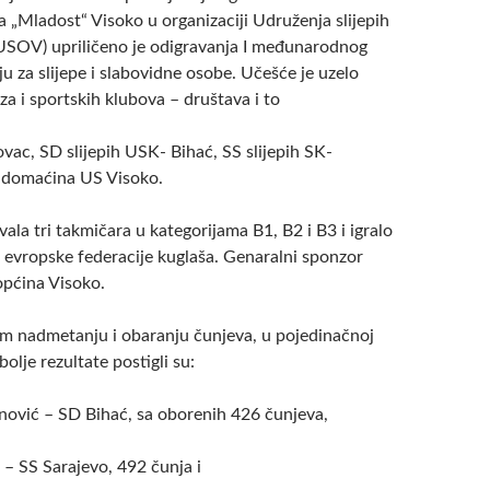
 „Mladost“ Visoko u organizaciji Udruženja slijepih
USOV) upriličeno je odigravanja I međunarodnog
ju za slijepe i slabovidne osobe. Učešće je uzelo
eza i sportskih klubova – društava i to
ovac, SD slijepih USK- Bihać, SS slijepih SK-
a domaćina US Visoko.
vala tri takmičara u kategorijama B1, B2 i B3 i igralo
 evropske federacije kuglaša. Genaralni sponzor
općina Visoko.
om nadmetanju i obaranju čunjeva, u pojedinačnoj
bolje rezultate postigli su:
nović – SD Bihać, sa oborenih 426 čunjeva,
– SS Sarajevo, 492 čunja i