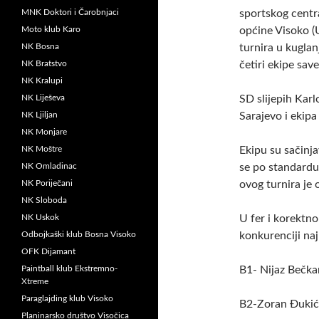
MNK Doktori i Čarobnjaci
sportskog centra
Moto klub Karo
općine Visoko (
NK Bosna
turnira u kuglan
NK Bratstvo
četiri ekipe sav
NK Kralupi
NK Liješeva
SD slijepih Karl
NK Ljiljan
Sarajevo i ekip
NK Monjare
NK Moštre
Ekipu su sačinja
NK Omladinac
se po standardu
NK Poriječani
ovog turnira je 
NK Sloboda
NK Uskok
U fer i korektn
Odbojkaški klub Bosna Visoko
konkurenciji naj
OFK Dijamant
Paintball klub Ekstremno-
B1- Nijaz Bečka
Xtreme
Paraglajding klub Visoko
B2-Zoran Đukić 
Planinarsko društvo Visočica