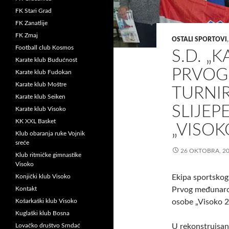
FK Stari Grad
FK Zanatlije
FK Zmaj
OSTALI SPORTOVI
Football club Kosmos
S.D. „
Karate klub Budućnost
PRVO
Karate klub Fudokan
Karate klub Moštre
TURNI
Karate klub Seiken
SLIJEP
Karate klub Visoko
KK XXL Basket
„VISOK
Klub obaranja ruke Vojnik
sreće
26 OKTOBRA, 2
Klub ritmičke gimnastike
Visoko
Konjički klub Visoko
Ekipa sportskog
Kontakt
Prvog međunarod
Košarkaški klub Visoko
osobe „Visoko 2
Kuglaški klub Bosna
Lovačko društvo Srndać
U rekonstruisan