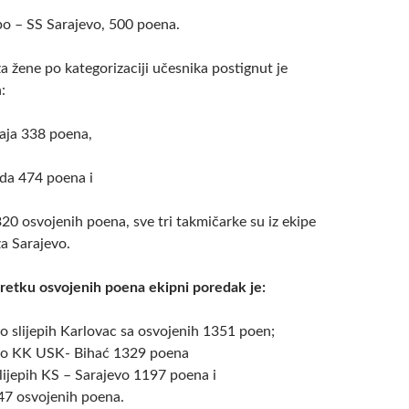
o – SS Sarajevo, 500 poena.
a žene po kategorizaciji učesnika postignut je
:
aja 338 poena,
da 474 poena i
20 osvojenih poena, sve tri takmičarke su iz ekipe
a Sarajevo.
etku osvojenih poena ekipni poredak je:
o slijepih Karlovac sa osvojenih 1351 poen;
vo KK USK- Bihać 1329 poena
lijepih KS – Sarajevo 1197 poena i
7 osvojenih poena.