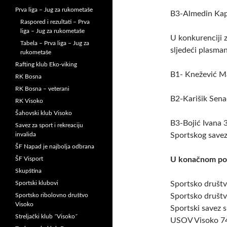
Prva liga – Jug za rukometaše
B3-Almedin Kap
Raspored i rezultati – Prva
liga – Jug za rukometaše
U konkurenciji z
Tabela – Prva liga – Jug za
sljedeći plasman
rukometaše
Rafting klub Eko-viking
B1- Knežević M
RK Bosna
RK Bosna – veterani
B2-Karišik Sena
RK Visoko
Šahovski klub Visoko
B3-Bojić Ivana 3
Savez za sport i rekreaciju
invalida
Sportskog savez
ŠF Napad je najbolja odbrana
ŠF Visport
U konačnom por
Skupština
Sportski klubovi
Sportsko društv
Sportsko ribolovno društvo
Sportsko društ
Visoko
Sportski savez s
Streljački klub ˝Visoko˝
USOV Visoko 74