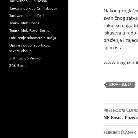
Taekwando klub Bosna
Taekwando klub Crni labudovi
Nakon proglašen
Taekwando klub Zejd
zvaničnog zatva
Teniski klub Bosna
zakusku i ugodnu
Teniski klub Royal Bosna
iskustva u radu
Udruženje rukometnih sudija
druženja i zajed
Upravni odbor sportskog
sportista.
saveza Visoko
Zlatni golub Visoko
www.magazinplu
ŽRK Bosna
USOV - SLIJEPI
Navigacij
PRETHODNI ČLAN
članaka
NK Bosna: Poziv 
SLJEDEĆI ČLANAK