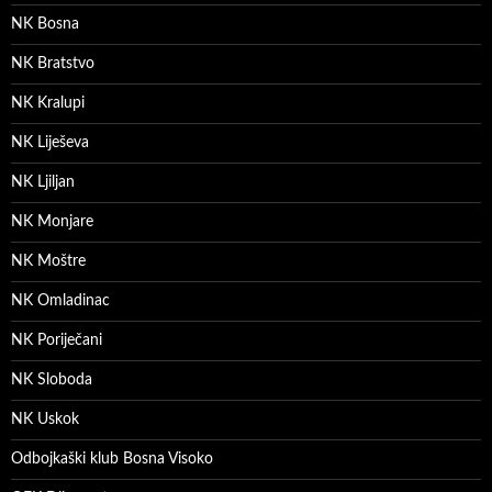
NK Bosna
NK Bratstvo
NK Kralupi
NK Liješeva
NK Ljiljan
NK Monjare
NK Moštre
NK Omladinac
NK Poriječani
NK Sloboda
NK Uskok
Odbojkaški klub Bosna Visoko