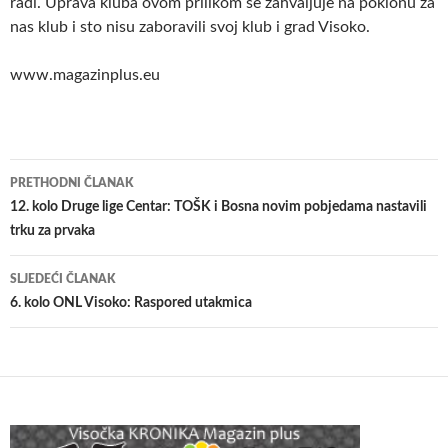
radi. Uprava kluba ovom prilikom se zahvaljuje na poklonu za
nas klub i sto nisu zaboravili svoj klub i grad Visoko.
www.magazinplus.eu
Navigacija
PRETHODNI ČLANAK
članaka
12. kolo Druge lige Centar: TOŠK i Bosna novim pobjedama nastavili
trku za prvaka
SLJEDEĆI ČLANAK
6. kolo ONL Visoko: Raspored utakmica