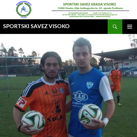
Idi
na
sadržaj
Pretraga
SPORTSKI SAVEZ VISOKO
GLAVNI
MENI