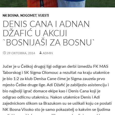
NK BOSNA
,
NOGOMET
,
VIJESTI
DENIS CANA I ADNAN
DŽAFIĆ U AKCIJI
`BOSNIJAŠI ZA BOSNU`
29 OKTOBRA, 2014
ADMIN
Jučer je u Češkoj drugoj ligi odigran derbi izmedžu FK MAS
Taborskog i SK Sigma Olomouc a rezultat na kraju utakmice
je bio 1:2 za klub Denisa Cane čime je Sigma zauzela prvo
mjesto Češke druge lige. Adi Džafić je zabiljezio asistenciju i
bio najbolji igrač domace ekipe kao i Denis Cana koji je
odigrao odlicnu utakmicu. Nakon utakmice Denis i Adi
zajednickom slikom sa Brazukom su se uslikali koju ce poslati
NK Bosna Visoko sto je samo pokazatelj o kakvim se ljudima