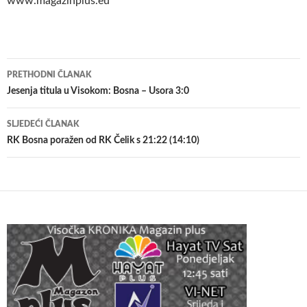
www.magazinplus.eu
Navigacija
PRETHODNI ČLANAK
članaka
Jesenja titula u Visokom: Bosna – Usora 3:0
SLJEDEĆI ČLANAK
RK Bosna poražen od RK Čelik s 21:22 (14:10)