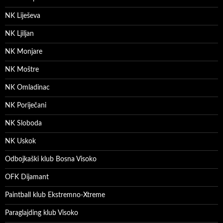
NK Liješeva
NK Ljiljan
NK Monjare
NK Moštre
NK Omladinac
NK Poriječani
NK Sloboda
NK Uskok
Odbojkaški klub Bosna Visoko
OFK Dijamant
Paintball klub Ekstremno-Xtreme
Paraglajding klub Visoko