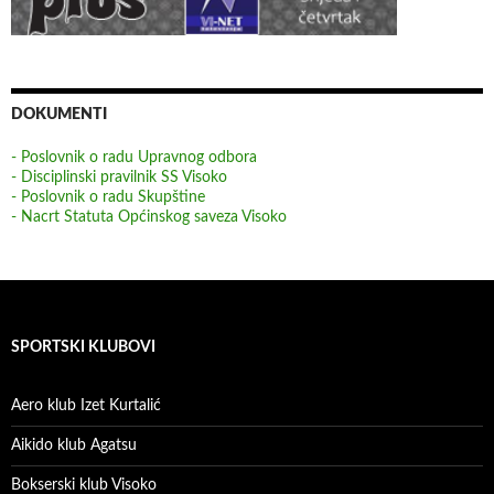
DOKUMENTI
- Poslovnik o radu Upravnog odbora
- Disciplinski pravilnik SS Visoko
- Poslovnik o radu Skupštine
- Nacrt Statuta Općinskog saveza Visoko
SPORTSKI KLUBOVI
Aero klub Izet Kurtalić
Aikido klub Agatsu
Bokserski klub Visoko