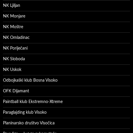
NK Ljiljan
NK Monjare
NK Moštre
NK Omladinac
NK Poriječani
NK Sloboda
NK Uskok
Odbojkaški klub Bosna Visoko
OFK Dijamant
Paintball klub Ekstremno-Xtreme
Paraglajding klub Visoko
Planinarsko društvo Visočica