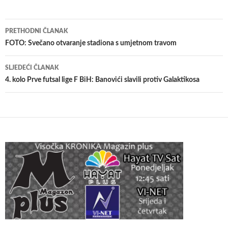
Navigacija
PRETHODNI ČLANAK
članaka
FOTO: Svečano otvaranje stadiona s umjetnom travom
SLJEDEĆI ČLANAK
4. kolo Prve futsal lige F BiH: Banovići slavili protiv Galaktikosa