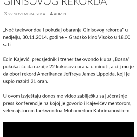
GINISOVOG REKORDA
29 NOVEMBRA, 2014
ADMIN
„Noć taekwondoa i pokušaj obaranja Ginisovog rekorda“ u
nedjelju, 30.11.2014. godine – Gradsko kino Visoko u 18,00
sati
Edin Kajević, predsjednik i trener taekwondo kluba „Bosna“
pokušat će da razbije 22 kokosova oraha u minuti, a cilj mu je
da obori rekord Amerikanca Jeffreya James Lippolda, koji je
uspio razbiti 21 orah.
U ovom izvještaju donosimo video zabilješku sa jučerašnje
press konferencije na kojoj je govorio i Kajevićev mentorom,
velemajstorom taekwondoa Muhamedom Kahrimanovićem.