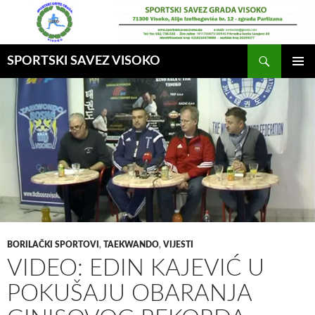
Idi
na
sadržaj
Pretraga
SPORTSKI SAVEZ VISOKO
GLAVNI
MENI
BORILAČKI SPORTOVI
,
TAEKWANDO
,
VIJESTI
VIDEO: EDIN KAJEVIĆ U
POKUŠAJU OBARANJA