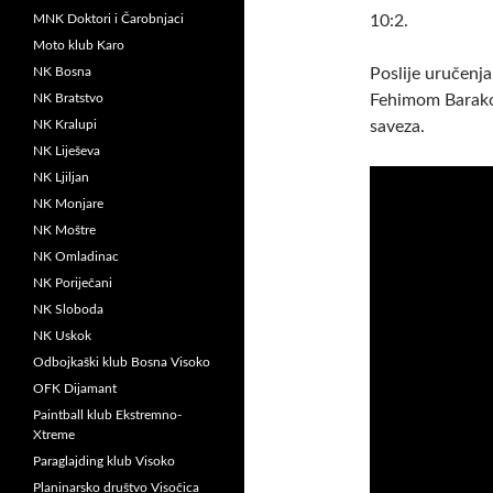
MNK Doktori i Čarobnjaci
10:2.
Moto klub Karo
NK Bosna
Poslije uručenja
NK Bratstvo
Fehimom Barako
NK Kralupi
saveza.
NK Liješeva
NK Ljiljan
NK Monjare
NK Moštre
NK Omladinac
NK Poriječani
NK Sloboda
NK Uskok
Odbojkaški klub Bosna Visoko
OFK Dijamant
Paintball klub Ekstremno-
Xtreme
Paraglajding klub Visoko
Planinarsko društvo Visočica