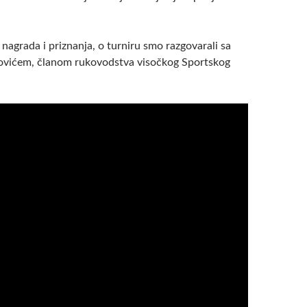
 nagrada i priznanja, o turniru smo razgovarali sa
vićem, članom rukovodstva visočkog Sportskog