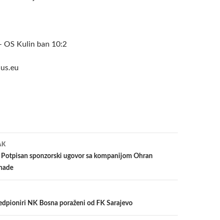
– OS Kulin ban 10:2
us.eu
a
AK
 Potpisan sponzorski ugovor sa kompanijom Ohran
anade
predpioniri NK Bosna poraženi od FK Sarajevo