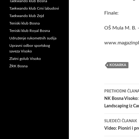
Taekwando klub Bosna
Taekwando klub Crni labudovi
Finale:
Taekwando klub Zejd
Teniski klub Bosna
OŠ Mula M. B. 
Teniski klub Royal Bosna
Udruženje rukometnih sudija
www.magazinpl
Upravni odbor sportskog
saveza Visoko
Zlatni golub Visoko
KOSARKA
ŽRK Bosna
Navigacij
PRETHODNI ČLAN
članaka
NK Bosna Visoko:
Landscaping iz C
SLJEDEĆI ČLANAK
Video: Pioniri i 