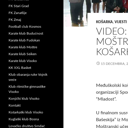
FK Stari Grad
FK Zanatlije
FK Zmaj
KOŠARKA
,
VIJESTI
Football club Kosmos
VIDEO:
Karate klub Budućnost
MOŠTR
Karate klub Fudokan
Karate klub Moštre
KOŠAR
Karate klub Seiken
Karate klub Visoko
15 DECEMBRA, 
KK XXL Basket
Klub obaranja ruke Vojnik
sreće
Međuškolski koš
Klub ritmičke gimnastike
Visoko
organizaciji Sp
Konjički klub Visoko
“Mladost”.
Kontakt
Košarkaški klub Visoko
U finalnom susr
Kuglaški klub Bosna
Bašeskija” iz Mo
Lovačko društvo Srndać
Moštranski učenic