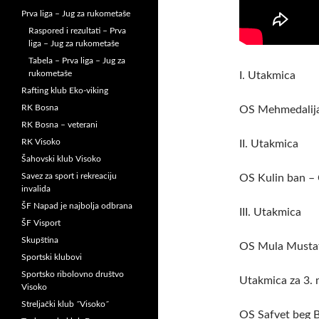
Prva liga – Jug za rukometaše
Raspored i rezultati – Prva
liga – Jug za rukometaše
Tabela – Prva liga – Jug za
rukometaše
I. Utakmica
Rafting klub Eko-viking
RK Bosna
OS Mehmedalija
RK Bosna – veterani
RK Visoko
II. Utakmica
Šahovski klub Visoko
Savez za sport i rekreaciju
OS Kulin ban – 
invalida
ŠF Napad je najbolja odbrana
III. Utakmica
ŠF Visport
Skupština
OS Mula Mustaf
Sportski klubovi
Sportsko ribolovno društvo
Utakmica za 3. 
Visoko
Streljački klub ˝Visoko˝
OS Safvet beg B