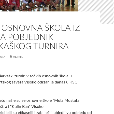
 OSNOVNA ŠKOLA IZ
A POBJEDNIK
KAŠKOG TURNIRA
2014
ADMIN
arkaški turnir, visočkih osnovnih škola u
ortskog saveza Visoko održan je danas u KSC
etu našle su se osnovne škole “Mula Mustafa
štra i “Kulin Ban” Visoko.
i bili su efikasniji i zabilježili ubjedljivu pobjedu od