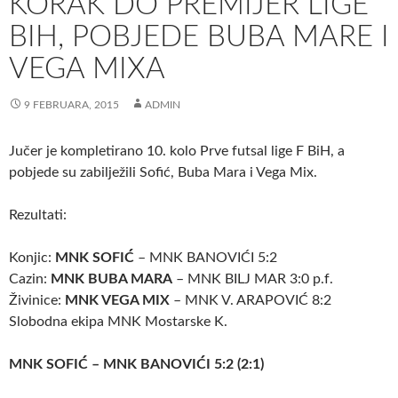
KORAK DO PREMIJER LIGE
BIH, POBJEDE BUBA MARE I
VEGA MIXA
9 FEBRUARA, 2015
ADMIN
Jučer je kompletirano 10. kolo Prve futsal lige F BiH, a
pobjede su zabilježili Sofić, Buba Mara i Vega Mix.
Rezultati:
Konjic:
MNK SOFIĆ
– MNK BANOVIĆI 5:2
Cazin:
MNK BUBA MARA
– MNK BILJ MAR 3:0 p.f.
Živinice:
MNK VEGA MIX
– MNK V. ARAPOVIĆ 8:2
Slobodna ekipa MNK Mostarske K.
MNK SOFIĆ – MNK BANOVIĆI 5:2 (2:1)