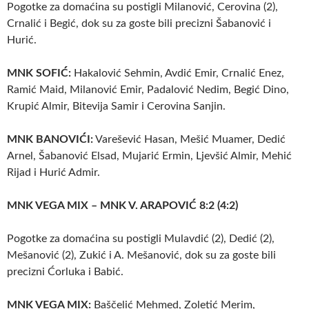
Pogotke za domaćina su postigli Milanović, Cerovina (2),
Crnalić i Begić, dok su za goste bili precizni Šabanović i
Hurić.
MNK SOFIĆ:
Hakalović Sehmin, Avdić Emir, Crnalić Enez,
Ramić Maid, Milanović Emir, Padalović Nedim, Begić Dino,
Krupić Almir, Bitevija Samir i Cerovina Sanjin.
MNK BANOVIĆI:
Varešević Hasan, Mešić Muamer, Dedić
Arnel, Šabanović Elsad, Mujarić Ermin, Ljevšić Almir, Mehić
Rijad i Hurić Admir.
MNK VEGA MIX – MNK V. ARAPOVIĆ 8:2 (4:2)
Pogotke za domaćina su postigli Mulavdić (2), Dedić (2),
Mešanović (2), Zukić i A. Mešanović, dok su za goste bili
precizni Ćorluka i Babić.
MNK VEGA MIX:
Baščelić Mehmed, Zoletić Merim,