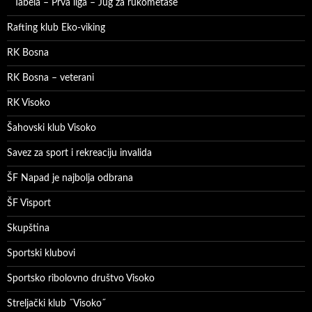
Tabela – Prva liga – Jug za rukometaše
Rafting klub Eko-viking
RK Bosna
RK Bosna – veterani
RK Visoko
Šahovski klub Visoko
Savez za sport i rekreaciju invalida
ŠF Napad je najbolja odbrana
ŠF Visport
Skupština
Sportski klubovi
Sportsko ribolovno društvo Visoko
Streljački klub ˝Visoko˝