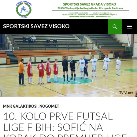
Idi
na
sadržaj
Pretraga
SPORTSKI SAVEZ VISOKO
GLAVNI
MENI
MNK GALAKTIKOSI
,
NOGOMET
10. KOLO PRVE FUTSAL
LIGE F BIH: SOFIĆ NA