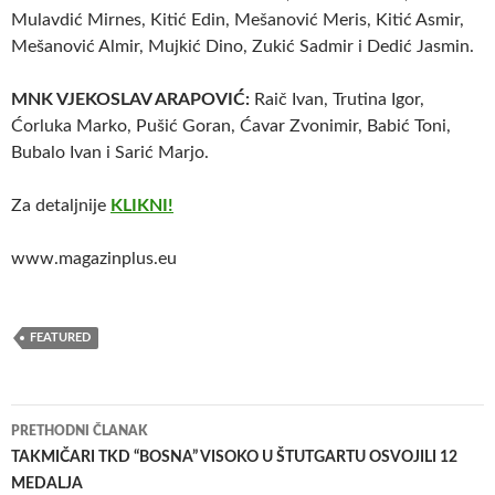
Mulavdić Mirnes, Kitić Edin, Mešanović Meris, Kitić Asmir,
Mešanović Almir, Mujkić Dino, Zukić Sadmir i Dedić Jasmin.
MNK VJEKOSLAV ARAPOVIĆ:
Raič Ivan, Trutina Igor,
Ćorluka Marko, Pušić Goran, Ćavar Zvonimir, Babić Toni,
Bubalo Ivan i Sarić Marjo.
Za detaljnije
KLIKNI!
www.magazinplus.eu
FEATURED
Navigacija
PRETHODNI ČLANAK
članaka
TAKMIČARI TKD “BOSNA” VISOKO U ŠTUTGARTU OSVOJILI 12
MEDALJA