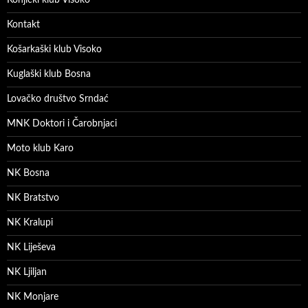
Konjički klub Visoko
Kontakt
Košarkaški klub Visoko
Kuglaški klub Bosna
Lovačko društvo Srndać
MNK Doktori i Čarobnjaci
Moto klub Karo
NK Bosna
NK Bratstvo
NK Kralupi
NK Liješeva
NK Ljiljan
NK Monjare