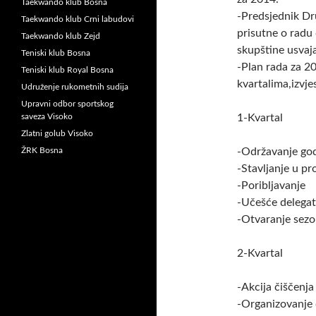
Taekwando klub Bosna
-Predsjednik Dr
Taekwando klub Crni labudovi
prisutne o radu
Taekwando klub Zejd
skupštine usvaja
Teniski klub Bosna
-Plan rada za 20
Teniski klub Royal Bosna
kvartalima,izvje
Udruženje rukometnih sudija
Upravni odbor sportskog
saveza Visoko
1-Kvartal
Zlatni golub Visoko
ŽRK Bosna
-Održavanje god
-Stavljanje u pr
-Poribljavanje
-Učešće delega
-Otvaranje sezo
2-Kvartal
-Akcija čiščenja
-Organizovanje 