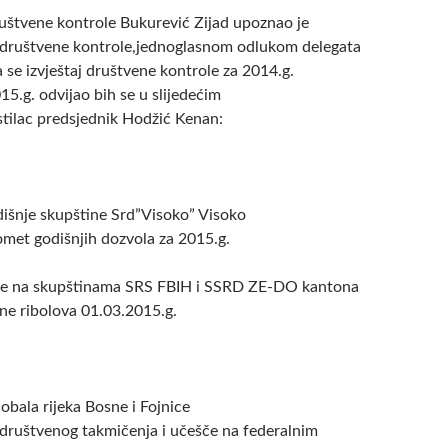
uštvene kontrole Bukurević Zijad upoznao je
 društvene kontrole,jednoglasnom odlukom delegata
 se izvještaj društvene kontrole za 2014.g.
15.g. odvijao bih se u slijedećim
stilac predsjednik Hodžić Kenan:
išnje skupštine Srd”Visoko” Visoko
omet godišnjih dozvola za 2015.g.
te na skupštinama SRS FBIH i SSRD ZE-DO kantona
ne ribolova 01.03.2015.g.
 obala rijeka Bosne i Fojnice
društvenog takmičenja i učešče na federalnim