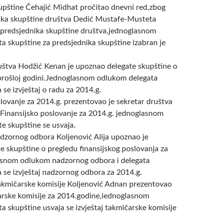
upštine Čehajić Midhat pročitao dnevni red,zbog
ika skupštine društva Dedić Mustafe-Musteta
or predsjednika skupštine društva,jednoglasnom
a skupštine za predsjednika skupštine izabran je
uštva Hodžić Kenan je upoznao delegate skupštine o
prošloj godini.Jednoglasnom odlukom delegata
 se izvještaj o radu za 2014.g.
slovanje za 2014.g. prezentovao je sekretar društva
.Finansijsko poslovanje za 2014.g. jednoglasnom
e skupštine se usvaja.
dzornog odbora Koljenović Alija upoznao je
e skupštine o pregledu finansijskog poslovanja za
asnom odlukom nadzornog odbora i delegata
a se izvještaj nadzornog odbora za 2014.g.
akmičarske komisije Koljenović Adnan prezentovao
čarske komisije za 2014.godine,iednoglasnom
a skupštine usvaja se izvještaj takmičarske komisije