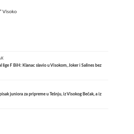
” Visoko
a
AK
l lige F BiH: Klanac slavio u Visokom, Joker i Salines bez
isak juniora za pripreme u Tešnju, iz Visokog Bečak, a iz