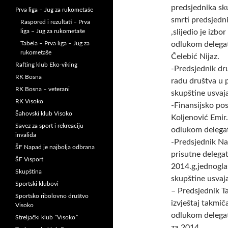
predsjednika sk
Prva liga – Jug za rukometaše
smrti predsjedn
Raspored i rezultati – Prva
liga – Jug za rukometaše
,slijedio je izb
Tabela – Prva liga – Jug za
odlukom delegat
rukometaše
Čelebić Nijaz.
Rafting klub Eko-viking
-Predsjednik dr
RK Bosna
radu društva u 
RK Bosna – veterani
skupštine usvaja
RK Visoko
-Finansijsko po
Šahovski klub Visoko
Koljenović Emir
Savez za sport i rekreaciju
odlukom delegat
invalida
-Predsjednik Na
ŠF Napad je najbolja odbrana
prisutne delegat
ŠF Visport
2014.g,jednogl
Skupština
skupštine usvaj
Sportski klubovi
– Predsjednik T
Sportsko ribolovno društvo
izvještaj takmi
Visoko
odlukom delegat
Streljački klub ˝Visoko˝
za 2014.