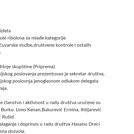
izleta
ole ribolova za mlađe kategorije
čuvarske službe,društvene kontrole i ostalih
a
išnje skupštine (Priprema)
sijskog poslovanja prezentovao je sekretar društva,
nsijskog poslovnja jenoglasnom odlukom delegata
aja.
e članstvo i aktivnost u radu društva uručene su
 Burko. Limo Kenan,Bukurević Ermina, Ihtijarević
ć Rušid.
alaganje i doprinos u radu društva Hasanu Dreci
sna dozvola.