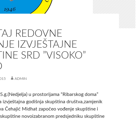
TAJ REDOVNE
JE IZVJEŠTAJNE
INE SRD ”VISOKO”
O
015
ADMIN
.g.(Nedjelja) u prostorijama “Ribarskog doma”
 izvještajna godišnja skupština društva,zamjenik
va Čehajić Midhat započeo vođenje skupštine i
 skupštine novoizabranom predsjedniku skupštine