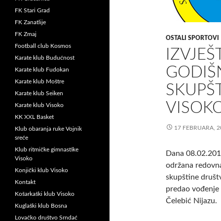
FK Stari Grad
FK Zanatlije
FK Zmaj
OSTALI SPORTOVI
Football club Kosmos
IZVJEŠ
Karate klub Budućnost
GODIŠN
Karate klub Fudokan
Karate klub Moštre
SKUPŠT
Karate klub Seiken
VISOK
Karate klub Visoko
KK XXL Basket
17 FEBRUARA, 2
Klub obaranja ruke Vojnik
sreće
Klub ritmičke gimnastike
Dana 08.02.2015
Visoko
održana redovna
Konjički klub Visoko
skupštine društ
Kontakt
predao vođenje
Košarkaški klub Visoko
Čelebić Nijazu.
Kuglaški klub Bosna
Lovačko društvo Srndać