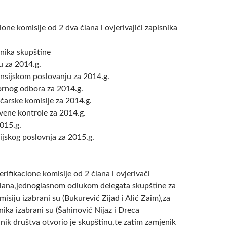
cione komisije od 2 dva člana i ovjerivajići zapisnika
dnika skupštine
du za 2014.g.
nansijskom poslovanju za 2014.g.
zornog odbora za 2014.g.
ičarske komisije za 2014.g.
tvene kontrole za 2014.g.
015.g.
sijskog poslovnja za 2015.g.
rifikacione komisije od 2 člana i ovjerivači
člana,jednoglasnom odlukom delegata skupštine za
misiju izabrani su (Bukurević Zijad i Alić Zaim),za
nika izabrani su (Šahinović Nijaz i Dreca
nik društva otvorio je skupštinu,te zatim zamjenik