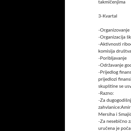
takmičenjima
3-Kvartal
-Organizovanje 
-Organizacija šk
-Aktivnosti ribo
komisija društv
-Poribljavanje
-Održavanje god
-Prijedlog finan
prijedlozi fina
skupštine se usv
-Razno:
-Za dugogodišnj
zahvlanice:Amir
Mersiha i Smaji
-Za nesebično z
uručena je poča