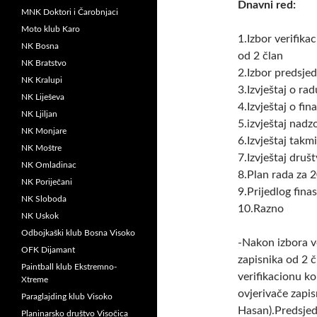
Dnavni red:
MNK Doktori i Čarobnjaci
Moto klub Karo
1.Izbor verifika
NK Bosna
od 2 član
NK Bratstvo
2.Izbor predsje
NK Kralupi
3.Izvještaj o ra
NK Liješeva
4.Izvještaj o fi
NK Ljiljan
5.izvještaj nad
NK Monjare
6.Izvještaj takm
NK Moštre
7.Izvještaj druš
NK Omladinac
8.Plan rada za 2
NK Poriječani
9.Prijedlog fina
NK Sloboda
10.Razno
NK Uskok
Odbojkaški klub Bosna Visoko
-Nakon izbora ve
OFK Dijamant
zapisnika od 2 
Paintball klub Ekstremno-
verifikacionu ko
Xtreme
ovjerivače zapis
Paraglajding klub Visoko
Hasan).Predsjed
Planinarsko društvo Visočica