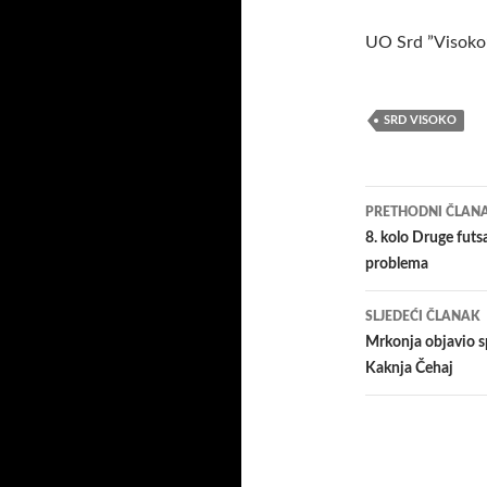
UO Srd ”Visoko
SRD VISOKO
Navigacij
PRETHODNI ČLAN
članaka
8. kolo Druge futsa
problema
SLJEDEĆI ČLANAK
Mrkonja objavio sp
Kaknja Čehaj