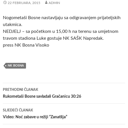
22 FEBRUARA, 2015
ADMIN
Nogometaši Bosne nastavljaju sa odigravanjem prijateljskih
utakmica.
NEDJELJ – sa početkom u 15,00 h na terenu sa umjetnom
travom stadiona Luke gostuje NK SAŠK Napredak.
press NK Bosna Visoko
NK BOSNA
Navigacija
PRETHODNI ČLANAK
članaka
Rukometaši Bosne savladali Gračanicu 30:26
SLJEDEĆI ČLANAK
Video: Noć zabave u režiji “Zanatlija”