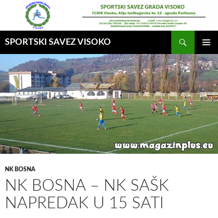
Idi
na
sadržaj
Pretraga
SPORTSKI SAVEZ VISOKO
GLAVNI
MENI
NK BOSNA
NK BOSNA – NK SAŠK
NAPREDAK U 15 SATI