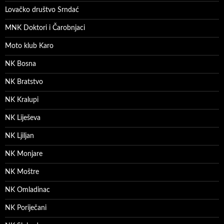
Lovačko društvo Srndać
MNK Doktori i Čarobnjaci
Moto klub Karo
NK Bosna
NK Bratstvo
NK Kralupi
NK Liješeva
NK Ljiljan
NK Monjare
NK Moštre
NK Omladinac
NK Poriječani