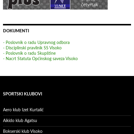
DOKUMENTI
- Poslovnik o radu Upravnog odbora
- Disciplinski pravilnik SS Visoko
- Poslovnik o radu Skupštine
- Nacrt Statuta Općinskog saveza Visoko
SPORTSKI KLUBOVI
Aero klub Izet Kurtalić
Aikido klub Agatsu
Bokserski klub Visoko