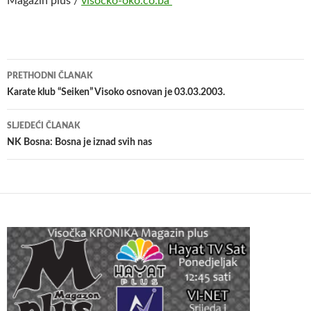
Magazin plus /
visocko-oko.co.ba
Navigacija
PRETHODNI ČLANAK
članaka
Karate klub “Seiken” Visoko osnovan je 03.03.2003.
SLJEDEĆI ČLANAK
NK Bosna: Bosna je iznad svih nas