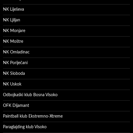
NK Liješeva
NK Ljiljan
NK Monjare
NK Moštre
NK Omladinac
NK Poriječani
NK Sloboda
NK Uskok
Odbojkaški klub Bosna Visoko
OFK Dijamant
Paintball klub Ekstremno-Xtreme
Paraglajding klub Visoko