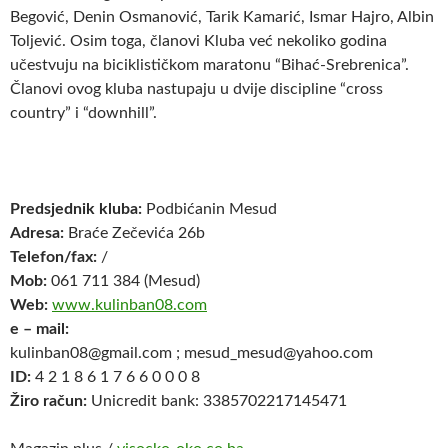
Begović, Denin Osmanović, Tarik Kamarić, Ismar Hajro, Albin
Toljević. Osim toga, članovi Kluba već nekoliko godina
učestvuju na biciklističkom maratonu “Bihać-Srebrenica”.
Članovi ovog kluba nastupaju u dvije discipline “cross
country” i “downhill”.
Predsjednik kluba:
Podbićanin Mesud
A
dresa:
Braće Zečevića 26b
Telefon/fax:
/
Mob:
061 711 384 (Mesud)
Web:
www.kulinban08.com
e – mail:
kulinban08@gmail.com ; mesud_mesud@yahoo.com
ID:
4 2 1 8 6 1 7 6 6 0 0 0 8
Žiro račun:
Unicredit bank: 3385702217145471