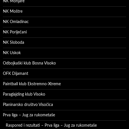
NK Monjare
NK Moštre
NK Omladinac
NK Poriječani
NK Sloboda
NK Uskok
Odbojkaški klub Bosna Visoko
OFK Dijamant
Paintball klub Ekstremno-Xtreme
Paraglajding klub Visoko
Planinarsko društvo Visočica
Prva liga – Jug za rukometaše
Raspored i rezultati – Prva liga – Jug za rukometaše