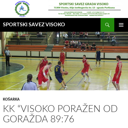
Idi
na
sadržaj
Pretraga
SPORTSKI SAVEZ VISOKO
GLAVNI
MENI
KOŠARKA
KK “VISOKO PORAŽEN OD
GORAŽDA 89:76