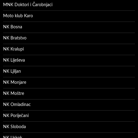
MNK Doktori i Čarobnjaci
Moto klub Karo
NK Bosna
NK Bratstvo
NK Kralupi
NK Liješeva
NK Ljiljan
NK Monjare
NK Moštre
NK Omladinac
NK Poriječani
NK Sloboda