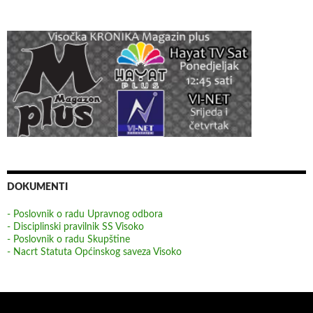
DOKUMENTI
- Poslovnik o radu Upravnog odbora
- Disciplinski pravilnik SS Visoko
- Poslovnik o radu Skupštine
- Nacrt Statuta Općinskog saveza Visoko