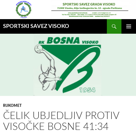
Idi
na
sadržaj
Pretraga
SPORTSKI SAVEZ VISOKO
GLAVNI
MENI
RUKOMET
ČELIK UBJEDLJIV PROTIV
VISOČKE BOSNE 41:34