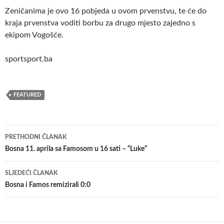
Zeničanima je ovo 16 pobjeda u ovom prvenstvu, te će do
kraja prvenstva voditi borbu za drugo mjesto zajedno s
ekipom Vogošće.
sportsport.ba
FEATURED
Navigacija
PRETHODNI ČLANAK
članaka
Bosna 11. aprila sa Famosom u 16 sati – “Luke”
SLJEDEĆI ČLANAK
Bosna i Famos remizirali 0:0