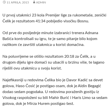
11 APRILA, 2015
ADMIN
U prvoj utakmici 23 kola Premijer lige za rukometaše, zenički
Čelik je rezultatom 41:34 pobijedio visočku Bosnu.
Od prve do posljednje minute izabranici trenera Adnana
Bašića kontrolisali su igru, te je samo pitanje bilo kojom
razlikom će završiti utakmica u korist domaćina.
Na poluvrijeme se otišlo rezultatom 20:18 za Čelik, a u
drugom dijelu igre domaći su ubacili u brzinu više, te lagano
riješili ovu utakmicu u svoju korist.
Najefikasniji u redovima Čelika bio je Davor Kadić sa devet
golova, Haso Čosić je postigao osam, dok je Aldin Begagić
dodao sedam pogodaka. U redovima poraženih gostiju iz
Visokog raspoloženi su bili Mahir Burić i Haris Limo sa sedam
golova, dok je Mirza Hurem postigao šest.