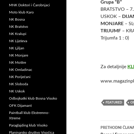
Grupa “B”
MNK Doktori i Čarobnjaci
BRATSTVO – 7.AP
Moto klub Karo
USKOK –
DIJA
NK Bosna
MONJARE
– SL
NK Bratstvo
TRIJUMF
– KRAL
NK Kralupi
Trijumfa 1 : 0)
NK Liješeva
NK Ljiljan
NK Monjare
NK Moštre
Za detaljnije
KL
NK Omladinac
NK Poriječani
www.magazinpl
NK Sloboda
NK Uskok
Odbojkaški klub Bosna Visoko
FEATURED
O
OFK Dijamant
Paintball klub Ekstremno-
Xtreme
Navigacij
Paraglajding klub Visoko
PRETHODNI ČLAN
Planinarsko društvo Visočica