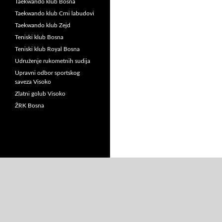
Taekwando klub Bosna
Taekwando klub Crni labudovi
Taekwando klub Zejd
Teniski klub Bosna
Teniski klub Royal Bosna
Udruženje rukometnih sudija
Upravni odbor sportskog
saveza Visoko
Zlatni golub Visoko
ŽRK Bosna