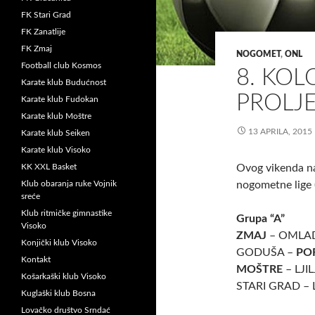
FK Stari Grad
FK Zanatlije
FK Zmaj
NOGOMET
,
ONL
Football club Kosmos
8. KOL
Karate klub Budućnost
PROLJE
Karate klub Fudokan
Karate klub Moštre
13 APRILA, 2015
Karate klub Seiken
Karate klub Visoko
KK XXL Basket
Ovog vikenda na
Klub obaranja ruke Vojnik
nogometne lige (
sreće
Klub ritmičke gimnastike
Grupa “A”
Visoko
ZMAJ
– OMLAD
Konjički klub Visoko
GODUŠA –
PO
Kontakt
MOŠTRE
– LJIL
Košarkaški klub Visoko
STARI GRAD – L
Kuglaški klub Bosna
Lovačko društvo Srndać