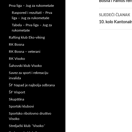
članaka
Bosna i Famos remi
Prva liga – Jug za rukometaše
Raspored i rezultati – Prva
SLJEDEĆI ČLANAK
liga – Jug za rukometaše
10. kolo Kantonal
Tabela – Prva liga – Jug za
rukometaše
Rafting klub Eko-viking
RK Bosna
RK Bosna – veterani
RK Visoko
Šahovski klub Visoko
Savez za sport i rekreaciju
invalida
ŠF Napad je najbolja odbrana
ŠF Visport
Skupština
Sportski klubovi
Sportsko ribolovno društvo
Visoko
Streljački klub ˝Visoko˝