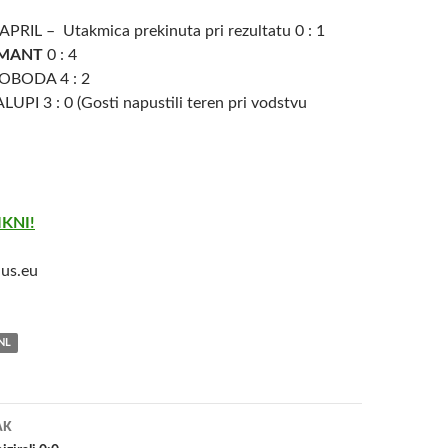
RIL – Utakmica prekinuta pri rezultatu 0 : 1
MANT
0 : 4
OBODA 4 : 2
UPI 3 : 0 (Gosti napustili teren pri vodstvu
IKNI!
us.eu
NL
a
AK