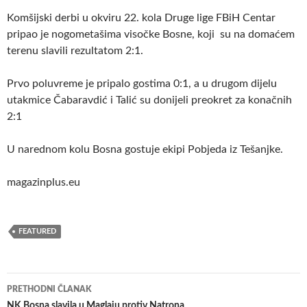
Komšijski derbi u okviru 22. kola Druge lige FBiH Centar
pripao je nogometašima visočke Bosne, koji su na domaćem
terenu slavili rezultatom 2:1.
Prvo poluvreme je pripalo gostima 0:1, a u drugom dijelu
utakmice Čabaravdić i Talić su donijeli preokret za konačnih
2:1
U narednom kolu Bosna gostuje ekipi Pobjeda iz Tešanjke.
magazinplus.eu
FEATURED
Navigacija
PRETHODNI ČLANAK
NK Bosna slavila u Maglaju protiv Natrona