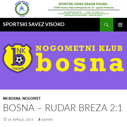
Idi
na
sadržaj
Pretraga
SPORTSKI SAVEZ VISOKO
GLAVNI
MENI
NK BOSNA
,
NOGOMET
BOSNA – RUDAR BREZA 2:1
26 APRILA, 2015
ADMIN