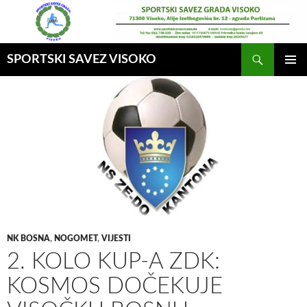
Idi
na
sadržaj
Pretraga
SPORTSKI SAVEZ VISOKO
GLAVNI
MENI
NK BOSNA
,
NOGOMET
,
VIJESTI
2. KOLO KUP-A ZDK:
KOSMOS DOČEKUJE