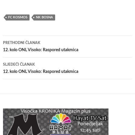
FC KOSMOS
NK BOSNA
Navigacija
PRETHODNI ČLANAK
članaka
12. kolo ONL Visoko: Raspored utakmica
SLJEDEĆI ČLANAK
12. kolo ONL Visoko: Raspored utakmica