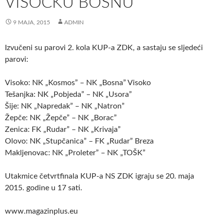
VISOČKU BOSNU
9 MAJA, 2015
ADMIN
Izvučeni su parovi 2. kola KUP-a ZDK, a sastaju se sljedeći
parovi:
Visoko: NK „Kosmos” – NK „Bosna” Visoko
Tešanjka: NK „Pobjeda” – NK „Usora”
Šije: NK „Napredak” – NK „Natron”
Žepče: NK „Žepče” – NK „Borac”
Zenica: FK „Rudar” – NK „Krivaja”
Olovo: NK „Stupčanica” – FK „Rudar” Breza
Makljenovac: NK „Proleter” – NK „TOŠK”
Utakmice četvrtfinala KUP-a NS ZDK igraju se 20. maja
2015. godine u 17 sati.
www.magazinplus.eu