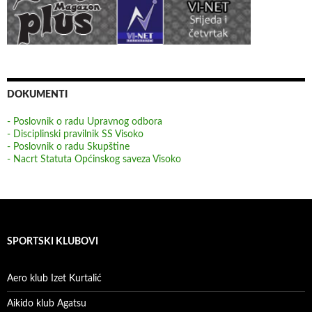
DOKUMENTI
- Poslovnik o radu Upravnog odbora
- Disciplinski pravilnik SS Visoko
- Poslovnik o radu Skupštine
- Nacrt Statuta Općinskog saveza Visoko
SPORTSKI KLUBOVI
Aero klub Izet Kurtalić
Aikido klub Agatsu