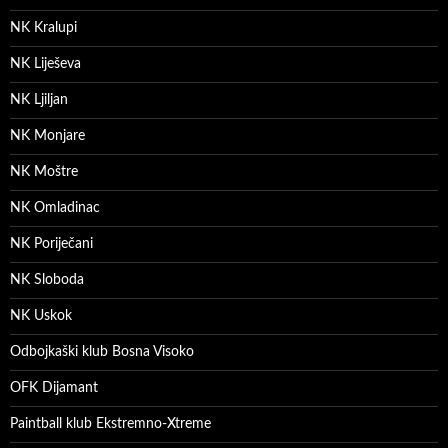
NK Kralupi
NK Liješeva
NK Ljiljan
NK Monjare
NK Moštre
NK Omladinac
NK Poriječani
NK Sloboda
NK Uskok
Odbojkaški klub Bosna Visoko
OFK Dijamant
Paintball klub Ekstremno-Xtreme