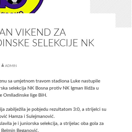
AN VIKEND ZA
INSKE SELEKCIJE NK
ADMIN
enu sa umjetnom travom stadiona Luke nastupile
rska selekcija NK Bosna protiv NK Igman Ilidža u
e Omlladinske lige BiH.
a zabilježila je pobjedu rezultatom 3:0, a strijelci su
ović Hamza i Sulejmanović.
avila je i juniorska selekcija, a strijelac oba gola za
 Belmin Beganović.