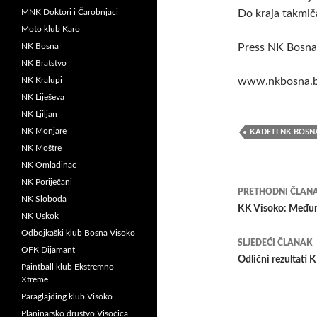
MNK Doktori i Čarobnjaci
Do kraja takmič
Moto klub Karo
NK Bosna
Press NK Bosna
NK Bratstvo
NK Kralupi
www.nkbosna.
NK Liješeva
NK Ljiljan
NK Monjare
KADETI NK BOSN
NK Moštre
NK Omladinac
Navigacij
NK Poriječani
PRETHODNI ČLAN
NK Sloboda
članaka
KK Visoko: Međuna
NK Uskok
Odbojkaški klub Bosna Visoko
SLJEDEĆI ČLANAK
OFK Dijamant
Odlični rezultati
Paintball klub Ekstremno-
Xtreme
Paraglajding klub Visoko
Planinarsko društvo Visočica