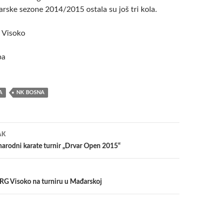
arske sezone 2014/2015 ostala su još tri kola.
 Visoko
ba
A
NK BOSNA
a
AK
rodni karate turnir „Drvar Open 2015“
 KRG Visoko na turniru u Mađarskoj