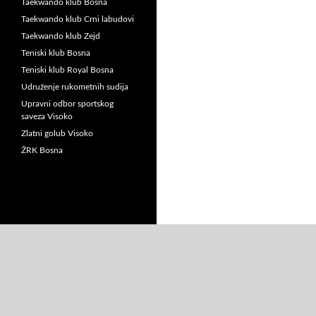
Taekwando klub Bosna
Taekwando klub Crni labudovi
Taekwando klub Zejd
Teniski klub Bosna
Teniski klub Royal Bosna
Udruženje rukometnih sudija
Upravni odbor sportskog
saveza Visoko
Zlatni golub Visoko
ŽRK Bosna