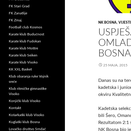
FK Stari Grad
FK Zanatlije
FK Zmaj
NK BOSNA
,
VIJESTI
Football club Kosmos
USPJEŠ
Karate klub Budućnost
OMLAD
Karate klub Fudokan
Karate klub Moštre
BOSNA
Karate klub Seiken
Karate klub Visoko
25 MAJA, 2015
KK XXL Basket
Klub obaranja ruke Vojnik
Danas su na ter
sreće
kadetska i junio
Klub ritmičke gimnastike
Visoko
okviru Kvalitetn
Konjički klub Visoko
Kontakt
Kadetska selekcij
Košarkaški klub Visoko
bili Šero, Oman
Kuglaški klub Bosna
Rezultatom 2:1 sl
Lovačko društvo Srndać
NK Bosna bio je