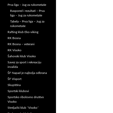
Prva liga – Jug za rukometaše
Raspored i rezultati – Prva
liga – Jug za rukometaše
Tabela – Prva liga – Jug za
rukometaše
Rafting klub Eko-viking
RK Bosna
RK Bosna – veterani
RK Visoko
Šahovski klub Visoko
Savez za sport i rekreaciju
invalida
ŠF Napad je najbolja odbrana
ŠF Visport
Skupština
Sportski klubovi
Sportsko ribolovno društvo
Visoko
Streljački klub ˝Visoko˝