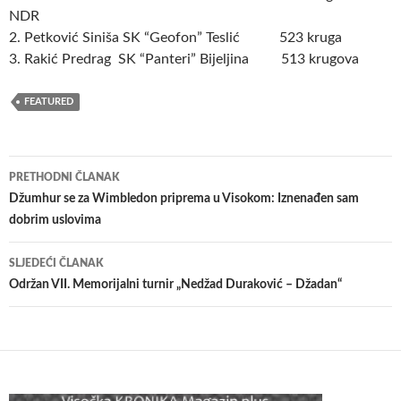
NDR
2. Petković Siniša SK “Geofon” Teslić 523 kruga
3. Rakić Predrag SK “Panteri” Bijeljina 513 krugova
FEATURED
Navigacija
PRETHODNI ČLANAK
članaka
Džumhur se za Wimbledon priprema u Visokom: Iznenađen sam
dobrim uslovima
SLJEDEĆI ČLANAK
Održan VII. Memorijalni turnir „Nedžad Duraković – Džadan“