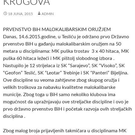
KRUGOVA
18 JUNA, 2015
ADMIN
PRVENSTVO BiH MALOKALIBARSKIM ORUŽJEM
Danas, 14.6.2015.godine, u Tesliću je održano prvo Državno
prvenstvo BiH u gađanju malokalibarskim oružjem na 50
metara u disciplinama: MK puška trostav 3 x 40 hitaca, MK
puška 60 hitaca ležeći i MK pištolj slobodnog izbora .
Nastupilo je 12 strijelaca iz SK “Sarajevo”, SK “Visoko”, SK
“Geofon” Teslić, SK “Leotar” Trebinje i SK “Panteri” Bijeljina.
Ove discipline su veoma zahtjevne zbog skupog oružja i
velikih troškova za nabavku kvalitetne malokalibarske
municije. Zbog toga u BiH samo nekoliko klubova ima
mogućnost da upražnjavaju ove streljačke discipline i ovo je
prvo državno prvenstvo BiH i početak razvoja ovih streljačkih
disciplina .
Zbog malog broja prijavljenih takmičara u disciplinama MK