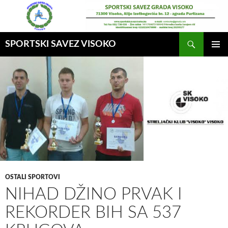
Idi
na
sadržaj
Pretraga
SPORTSKI SAVEZ VISOKO
GLAVNI
MENI
OSTALI SPORTOVI
NIHAD DŽINO PRVAK I
REKORDER BIH SA 537