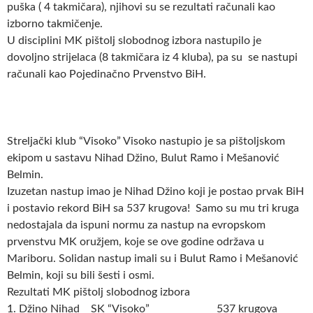
puška ( 4 takmičara), njihovi su se rezultati računali kao
izborno takmičenje.
U disciplini MK pištolj slobodnog izbora nastupilo je
dovoljno strijelaca (8 takmičara iz 4 kluba), pa su se nastupi
računali kao Pojedinačno Prvenstvo BiH.
Streljački klub “Visoko” Visoko nastupio je sa pištoljskom
ekipom u sastavu Nihad Džino, Bulut Ramo i Mešanović
Belmin.
Izuzetan nastup imao je Nihad Džino koji je postao prvak BiH
i postavio rekord BiH sa 537 krugova! Samo su mu tri kruga
nedostajala da ispuni normu za nastup na evropskom
prvenstvu MK oružjem, koje se ove godine održava u
Mariboru. Solidan nastup imali su i Bulut Ramo i Mešanović
Belmin, koji su bili šesti i osmi.
Rezultati MK pištolj slobodnog izbora
1. Džino Nihad SK “Visoko”
537 krugova