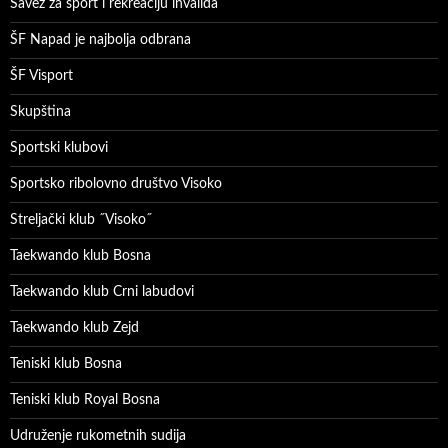
Savez za sport i rekreaciju invalida
ŠF Napad je najbolja odbrana
ŠF Visport
Skupština
Sportski klubovi
Sportsko ribolovno društvo Visoko
Streljački klub ˝Visoko˝
Taekwando klub Bosna
Taekwando klub Crni labudovi
Taekwando klub Zejd
Teniski klub Bosna
Teniski klub Royal Bosna
Udruženje rukometnih sudija