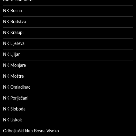
Moto klub Karo
NK Bosna
NK Bratstvo
NK Kralupi
NK Liješeva
NK Ljiljan
NK Monjare
NK Moštre
NK Omladinac
NK Poriječani
NK Sloboda
NK Uskok
Odbojkaški klub Bosna Visoko